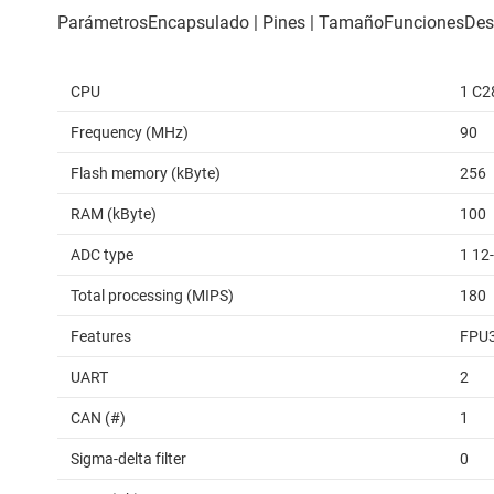
CPU
1 C2
Frequency (MHz)
90
Flash memory (kByte)
256
RAM (kByte)
100
ADC type
1 12
Total processing (MIPS)
180
Features
FPU3
UART
2
CAN (#)
1
Sigma-delta filter
0