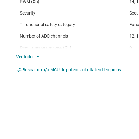
PWM (Ch)
14, 
Security
Secu
TI functional safety category
Func
Number of ADC channels
12, 
Direct memory access (Ch)
6
SPI
2
Buscar otro/a MCU de potencia digital en tiempo real
QEP
1, 2
USB
Yes
Hardware accelerators
Contr
Edge AI enabled
Yes
Operating temperature range (°C)
-40 
Rating
Cata