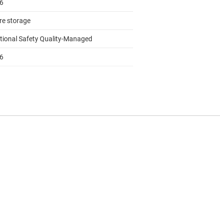
16
re storage
tional Safety Quality-Managed
16
ol law accelerator, Floating point unit
to 105
log