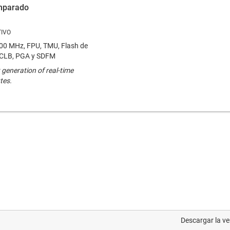
omparado
00 MHz, FPU, TMU, Flash de
 CLB, PGA y SDFM
 generation of real-time
tes.