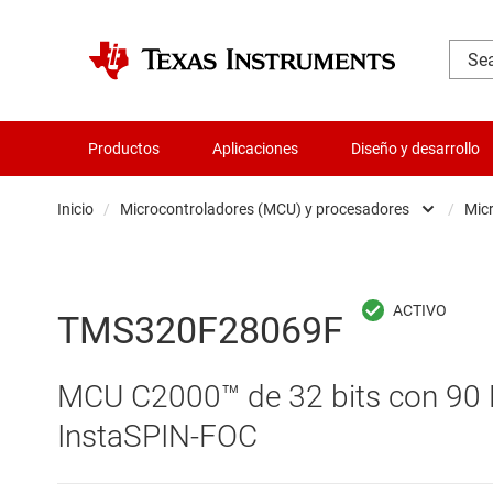
Productos
Aplicaciones
Diseño y desarrollo
Inicio
/
Microcontroladores (MCU) y procesadores
/
Mic
Administración de potencia
Aislamiento
TMS320F28069F
Amplificadores
MCU C2000™ de 32 bits con 90 
Audio, háptica y piezoeléctrica
InstaSPIN-FOC
Circuitos integrados de gestión de bate