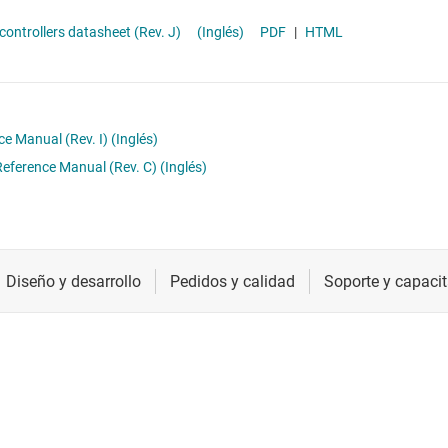
Radiofrecuencia y microondas
MCU de uso general
06x Real-Time Microcontrollers datasheet (Rev. J)
(Inglés)
PDF
|
HTML
Relojes y sincronización
Sensores
Servicios de chip y oblea
e Manual (Rev. I)
(Inglés)
eference Manual (Rev. C)
(Inglés)