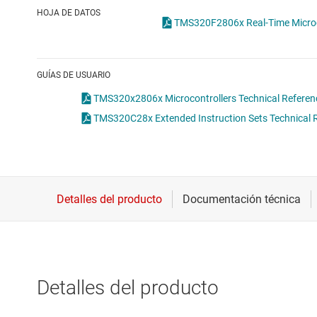
Conectividad inalámbrica
HOJA DE DATOS
TMS320F28
Controladores para motores
Convertidores de datos
GUÍAS DE USUARIO
Interfaz
TMS320x2806x Microcontrollers Technical Referenc
TMS320C28x Extended Instruction Sets Technical R
Detalles del producto