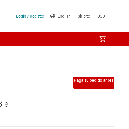
Haga su pedido ahora
 de motores en tiempo real
B e
o real