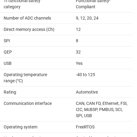
TI functional safety
Functional Safety-
category
Compliant
Number of ADC channels
9, 12, 20, 24
Direct memory access (Ch)
12
SPI
8
QEP
32
USB
Yes
Operating temperature
-40 to 125
range (°C)
Rating
Automotive
Communication interface
CAN, CAN FD, Ethernet, FSI,
I2C, McBSP, PMBUS, SCI,
SPI, USB
Operating system
FreeRTOS