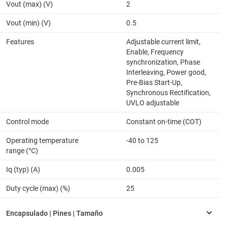
Vout (max) (V)
2
Vout (min) (V)
0.5
Features
Adjustable current limit,
Enable, Frequency
synchronization, Phase
Interleaving, Power good,
Pre-Bias Start-Up,
Synchronous Rectification,
UVLO adjustable
Control mode
Constant on-time (COT)
Operating temperature
-40 to 125
range (°C)
Iq (typ) (A)
0.005
Duty cycle (max) (%)
25