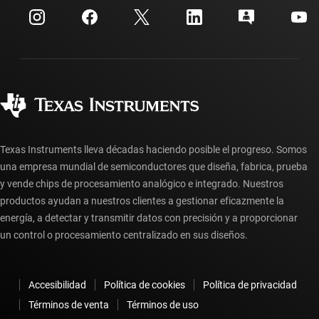
Centro de atención al cliente
Relaciones con los inversionistas
Envío, pago e impuestos
Empaque
Fabricación
Preguntas frecuentes sobre pedidos
Calidad y confiabilidad
Ciudadanía corporativa
Distribuidores autorizados
Preguntas frecuentes sobre la cuenta myTI
Texas Instruments lleva décadas haciendo posible el progreso. Somos
una empresa mundial de semiconductores que diseña, fabrica, prueba
y vende chips de procesamiento analógico e integrado. Nuestros
productos ayudan a nuestros clientes a gestionar eficazmente la
energía, a detectar y transmitir datos con precisión y a proporcionar
un control o procesamiento centralizado en sus diseños.
Accesibilidad
Política de cookies
Política de privacidad
Términos de venta
Términos de uso