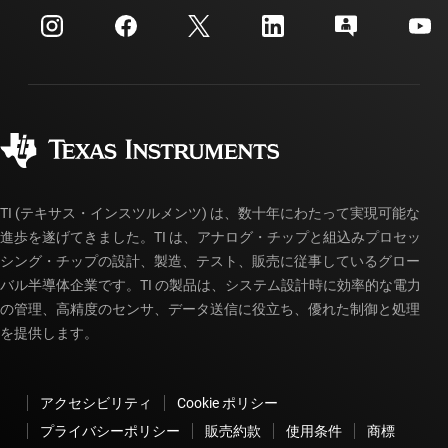
myTI 法人アカウント
カスタマー・サポート・センター
投資家向け情報
配送、お支払い、および税金
パッケージ
製造
ご注文に関する FAQ
品質と信頼性
コーポレート・シティズンシップ
販売特約店
myTI アカウントの FAQ
TI (テキサス・インスツルメンツ) は、数十年にわたって実現可能な
進歩を遂げてきました。TI は、アナログ・チップと組込みプロセッ
シング・チップの設計、製造、テスト、販売に従事しているグロー
バル半導体企業です。TI の製品は、システム設計時に効率的な電力
の管理、高精度のセンサ、データ送信に役立ち、優れた制御と処理
を提供します。
アクセシビリティ
Cookie ポリシー
プライバシーポリシー
販売約款
使用条件
商標