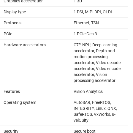
Graphics acceleration
1 3D
Display type
1 DSI, MIPI DPI, OLDI
Protocols
Ethernet, TSN
PCIe
1 PCIe Gen 3
Hardware accelerators
C7™ NPU, Deep learning
accelerator, Depth and
motion processing
accelerator, Video decode
accelerator, Video encode
accelerator, Vision
processing accelerator
Features
Vision Analytics
Operating system
AutoSAR, FreeRTOS,
INTEGRITY, Linux, QNX,
SafeRTOS, VxWorks, u-
velOSity
Security
Secure boot