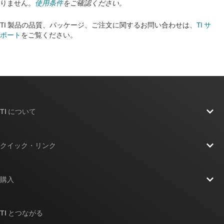
りません。
使用条件
をご確認ください。
TI 製品の品質、パッケージ、ご注文に関するお問い合わせは、
TI サ
ポート
をご覧ください。​​​​​​​​​​​​​​
TI について
TI の概要
クイック・リンク
採用情報
お問い合わせ
ニュース
購入
TI E2E™ 設計サポート・フォーラム
ストーリー | チップ開発の舞台裏
TI API スイート
クロスリファレンス検索
TI とつながる
イベント