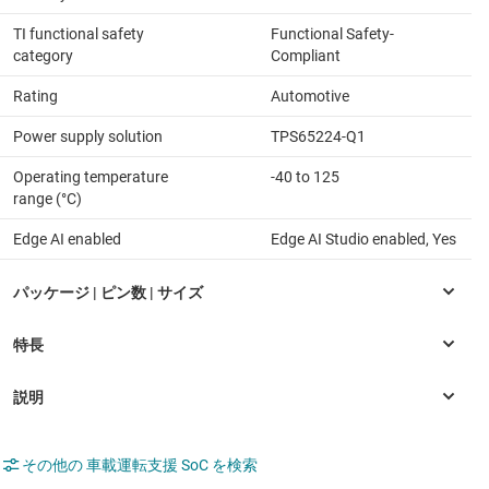
TI functional safety
Functional Safety-
category
Compliant
Rating
Automotive
Power supply solution
TPS65224-Q1
Operating temperature
-40 to 125
range (°C)
Edge AI enabled
Edge AI Studio enabled, Yes
その他の 車載運転支援 SoC を検索