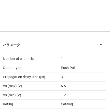
Number of channels
1
Output type
Push-Pull
Propagation delay time (µs)
3
Vs (max) (V)
6.5
Vs (min) (V)
1.2
Rating
Catalog