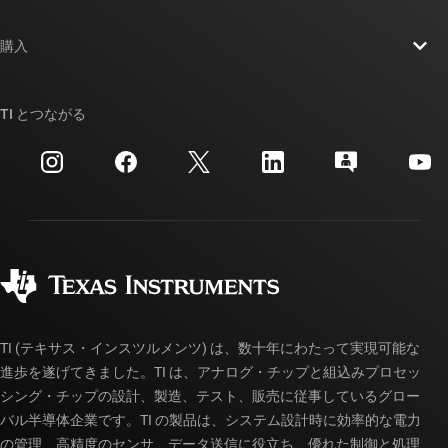
採用情報
お問い合わせ
ニュース
購入
TI E2E™ 設計サポート・フォーラム
ストーリー | チップ開発の舞台裏
TI API スイート
クロスリファレンス検索
TI とつながる
イベント
myTI 法人アカウント
カスタマー・サポート・センター
投資家向け情報
配送、お支払い、および税金
パッケージ
製造
ご注文に関する FAQ
品質と信頼性
コーポレート・シティズンシップ
販売特約店
myTI アカウントの FAQ
TI (テキサス・インスツルメンツ) は、数十年にわたって実現可能な
進歩を遂げてきました。TI は、アナログ・チップと組込みプロセッ
シング・チップの設計、製造、テスト、販売に従事しているグロー
バル半導体企業です。TI の製品は、システム設計時に効率的な電力
の管理、高精度のセンサ、データ送信に役立ち、優れた制御と処理