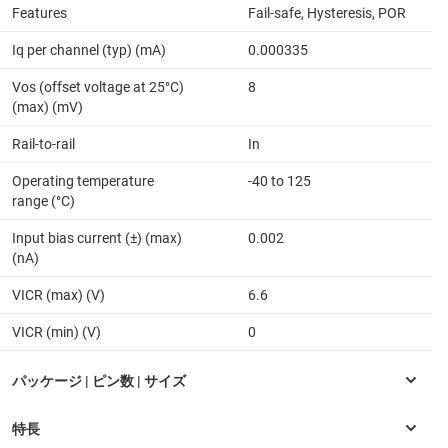
Features
Fail-safe, Hysteresis, POR
Iq per channel (typ) (mA)
0.000335
Vos (offset voltage at 25°C)
8
(max) (mV)
Rail-to-rail
In
Operating temperature
-40 to 125
range (°C)
Input bias current (±) (max)
0.002
(nA)
VICR (max) (V)
6.6
VICR (min) (V)
0