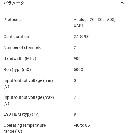
Protocols
Analog, I2C, I3C, LVDS,
UART
Configuration
2:1 SPDT
Number of channels
2
Bandwidth (MHz)
900
Ron (typ) (mΩ)
6000
Input/output voltage (min)
0
(V)
Input/output voltage (max)
7
(V)
ESD HBM (typ) (kV)
8
Operating temperature
-40 to 85
range (°C)