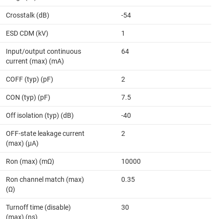
Crosstalk (dB)
-54
ESD CDM (kV)
1
Input/output continuous
64
current (max) (mA)
COFF (typ) (pF)
2
CON (typ) (pF)
7.5
Off isolation (typ) (dB)
-40
OFF-state leakage current
2
(max) (µA)
Ron (max) (mΩ)
10000
Ron channel match (max)
0.35
(Ω)
Turnoff time (disable)
30
(max) (ns)