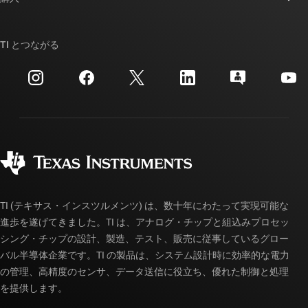
TI E2E™ 設計サポート・フォーラム
ストーリー | チップ開発の舞台裏
TI API スイート
クロスリファレンス検索
TI とつながる
イベント
myTI 法人アカウント
カスタマー・サポート・センター
投資家向け情報
配送、お支払い、および税金
パッケージ
製造
ご注文に関する FAQ
品質と信頼性
コーポレート・シティズンシップ
販売特約店
myTI アカウントの FAQ
TI (テキサス・インスツルメンツ) は、数十年にわたって実現可能な
進歩を遂げてきました。TI は、アナログ・チップと組込みプロセッ
シング・チップの設計、製造、テスト、販売に従事しているグロー
バル半導体企業です。TI の製品は、システム設計時に効率的な電力
の管理、高精度のセンサ、データ送信に役立ち、優れた制御と処理
を提供します。