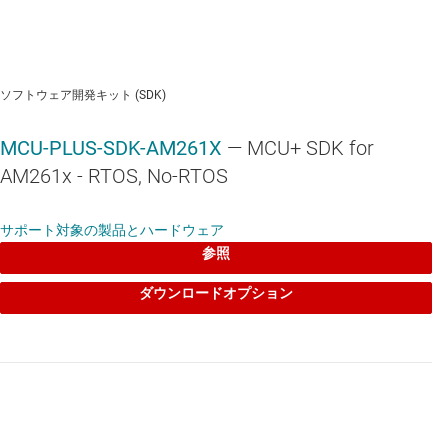
TPS653860-Q1
—
車載対応、安全関連アプリケーション向け、
2.3V ～ 36V、2.8A、パワー マネージメント IC (PMIC)
ソフトウェア開発キット (SDK)
MCU-PLUS-SDK-AM261X
— MCU+ SDK for
AM261x - RTOS, No-RTOS
AM2611
—
リアルタイム制御機能と安全機能とセキュリティ機能を
サポート対象の製品とハードウェア
搭載、500MHz 動作、シングル コア Arm® Cortex®-R5F ベースの
参照
マイコン
ダウンロードオプション
AM2612
—
リアルタイム制御機能と安全機能とセキュリティ機能を
搭載、500MHz 動作、デュアル コア Arm® Cortex®-R5F ベースの
マイコン