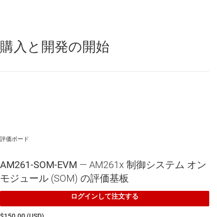
ORz
ユーザー割り込み
RESETz
購入と開発の開始
SN74LVC1G08
—
1 チャネル、2 入力、1.65V ～ 5.5V、32mA のド
ライブ能力、AND ゲート
電源ステータス LED
SN74LVC1G11
—
1 チャネル、3 入力、1.65V ～ 5.5V、32mA のド
ライブ能力、AND ゲート
ユーザー構成可能な LED
評価ボード
TPS61089
—
2.0mm x 2.5mm VQFN パッケージ封止、12.6V、7A
の統合型、同期整流昇圧コンバータ
AM261-SOM-EVM
— AM261x 制御システム オン
TPS62902-Q1
—
車載、165℃ の TJ (接合部温度) 対応、3V ～
モジュール (SOM) の評価基板
18V、2A、低静止電流 (IQ)、同期整流降圧コンバータ
ログインして注文する
$150.00 (USD)