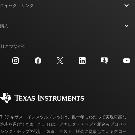
クイック・リンク
採用情報
お問い合わせ
ニュース
購入
TI E2E™ 設計サポート・フォーラム
ストーリー | チップ開発の舞台裏
TI API スイート
クロスリファレンス検索
TI とつながる
イベント
myTI 法人アカウント
カスタマー・サポート・センター
投資家向け情報
配送、お支払い、および税金
パッケージ
製造
ご注文に関する FAQ
品質と信頼性
コーポレート・シティズンシップ
販売特約店
myTI アカウントの FAQ
TI (テキサス・インスツルメンツ) は、数十年にわたって実現可能な
進歩を遂げてきました。TI は、アナログ・チップと組込みプロセッ
シング・チップの設計、製造、テスト、販売に従事しているグロー