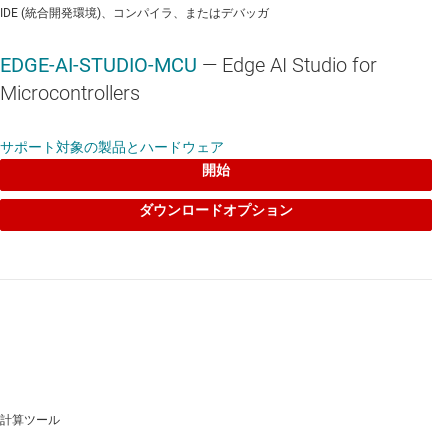
IDE (統合開発環境)、コンパイラ、またはデバッガ
SN74AVC4T245
—
構成可能な電圧レベル シフト機能搭載、4 ビッ
EDGE-AI-STUDIO-MCU
— Edge AI Studio for
ト、デュアル電源電圧バス トランシーバ
Microcontrollers
SN74LV1T34
—
単一電源、バッファ ロジック レベル シフタ (イネ
ーブルなし)
サポート対象の製品とハードウェア
開始
ダウンロードオプション
SN74LVC3G17
—
シュミット トリガ入力、3 チャネル、1.65V ～
5.5V バッファ
OPA4350
—
クワッド、単一電源、レール ツー レール、高速、低ノ
イズ、オペアンプ
計算ツール