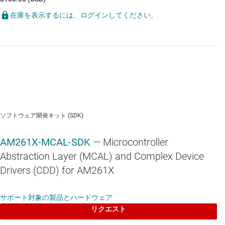
在庫を表示するには、ログインしてください。
TCA6408A
—
割り込み、リセット / 構成レジスタ搭載、8 ビット変
換 1.65V ～ 5.5V I2C/SMBus I/O エクスパンダ
TMUX1136
—
3pA オン状態リーク電流、5V、2:1、2 チャネル高精
度アナログ スイッチ
ソフトウェア開発キット (SDK)
AM261X-MCAL-SDK
— Microcontroller
Abstraction Layer (MCAL) and Complex Device
Drivers (CDD) for AM261X
LMK1C1104
—
4 チャネル出力、LVCMOS 1.8V バッファ
サポート対象の製品とハードウェア
リクエスト