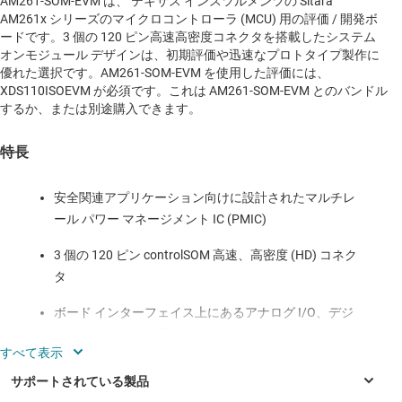
AM261-SOM-EVM は、 テキサス インスツルメンツの Sitara™
AM261x シリーズのマイクロコントローラ (MCU) 用の評価 / 開発ボ
ードです。3 個の 120 ピン高速高密度コネクタを搭載したシステム
オンモジュール デザインは、初期評価や迅速なプロトタイプ製作に
優れた選択です。AM261-SOM-EVM を使用した評価には、
XDS110ISOEVM が必須です。これは AM261-SOM-EVM とのバンドル
するか、または別途購入できます。
特長
安全関連アプリケーション向けに設計されたマルチレ
ール パワー マネージメント IC (PMIC)
3 個の 120 ピン controlSOM 高速、高密度 (HD) コネク
タ
ボード インターフェイス上にあるアナログ I/O、デジ
タル I/O、JTAG 信号
3x = プッシュ ボタン：