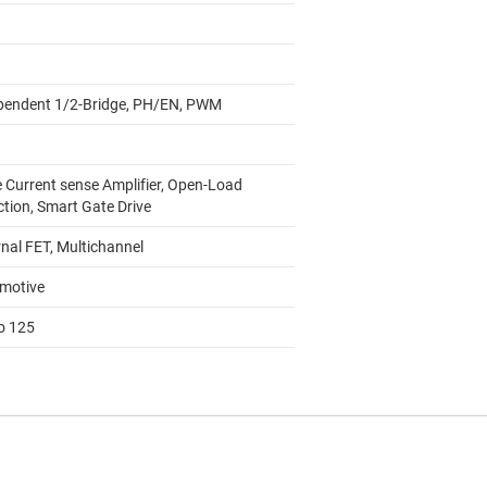
pendent 1/2-Bridge, PH/EN, PWM
e Current sense Amplifier, Open-Load
ction, Smart Gate Drive
rnal FET, Multichannel
motive
to 125