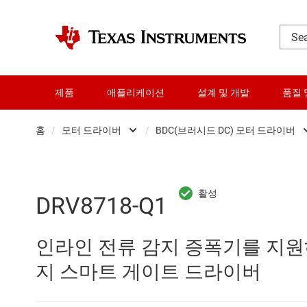
제품
애플리케이션
설계 및 개발
품질 
홈
/
모터 드라이버
/
BDC(브러시드 DC) 모터 드라이버
DLP 제품
BDC(브러시드 DC)
RF 및 마이크로파
Gallium nitride (Ga
DRV8718-Q1
다이 및 웨이퍼 서비스
Other motor drivers
인라인 전류 감지 증폭기를 지원하
데이터 컨버터
광학 디스크 드라이
지 스마트 게이트 드라이버
로직 및 전압 변환
브러시리스 DC(BL