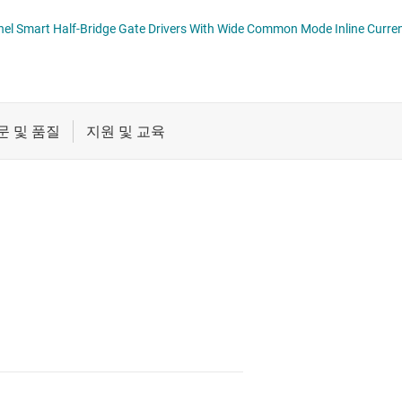
버
절연
DRV871x-Q1 Automotive Multi-Channel Smart Half-Bridge Gate Drivers Wit
버
증폭기
클록 및 타이밍
패시브 및 개별