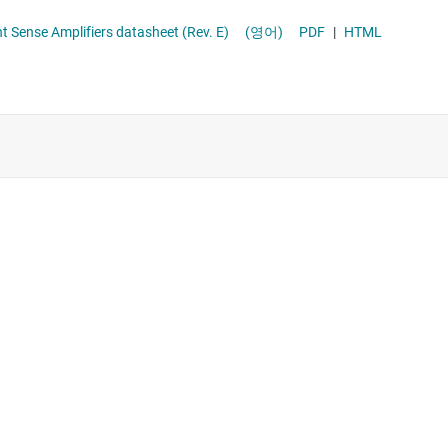
h Wide Common Mode Inline Current Sense Amplifiers datasheet (Rev. E)
(영어)
PDF
|
HTML