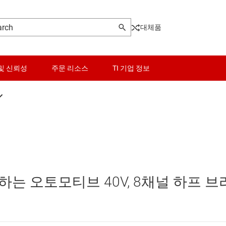
대체품
및 신뢰성
주문 리소스
TI 기업 정보
 모터 드라이버
센서
N) motor drivers
스위치 및 멀티플렉서
오디오, 햅틱, 피에조
는 오토모티브 40V, 8채널 하프 브
버
인터페이스
DC) 모터 드라이버
전력 관리