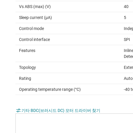
Vs ABS (max) (V)
40
Sleep current (µA)
5
Control mode
Inde
Control interface
SPI
Features
Inlin
Dete
Topology
Exte
Rating
Auto
Operating temperature range (°C)
-40 
기타 BDC(브러시드 DC) 모터 드라이버 찾기