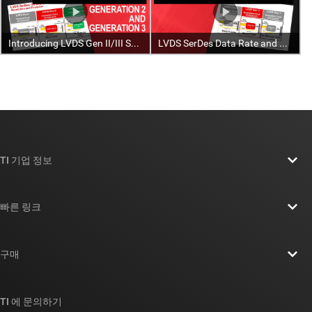
TI 기업 정보
TI 기업 정보 개요
빠른 링크
채용
연락처
뉴스룸
구매
TI E2E™ 설계 지원 포럼
우리의 이야기 | 칩을 만드는 사람들
TI API 제품군
대체품 검색
TI 에 문의하기