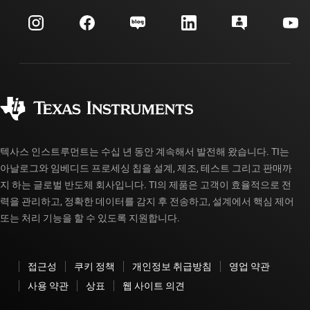
이벤트
myTI 회사 계정
고객 지원 센터
투자 관계
배송, 결제 및 세금
패키징
제조
주문 FAQ
품질 및 안정성
사회 공헌
공인 유통업체
myTI 계정 FAQ
텍사스 인스트루먼트는 수십 년 동안 계속해서 발전해 왔습니다. TI는
아날로그와 임베디드 프로세싱 칩을 설계, 제조, 테스트 그리고 판매까
지 하는 글로벌 반도체 회사입니다. TI의 제품은 고객이 효율적으로 전
력을 관리하고, 정확한 데이터를 감지 후 전송하고, 설계에서 핵심 제어
또는 처리 기능을 할 수 있도록 지원합니다.
접근성
쿠키 정책
개인정보 취급방침
영업 약관
사용 약관
상표
웹 사이트 의견