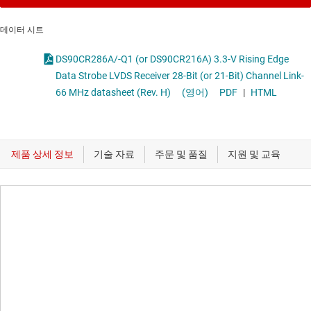
데이터 시트
DS90CR286A/-Q1 (or DS90CR216A) 3.3-V Rising Edge
Data Strobe LVDS Receiver 28-Bit (or 21-Bit) Channel Link-
66 MHz datasheet (Rev. H)
(영어)
PDF
|
HTML