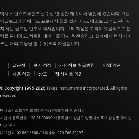
텍사스 인스트루먼트는 수십 년 동안 계속해서 발전해 왔습니다. TI는
아날로그와 임베디드 프로세싱 칩을 설계, 제조, 테스트 그리고 판매까
지 하는 글로벌 반도체 회사입니다. TI의 제품은 고객이 효율적으로 전
력을 관리하고, 정확한 데이터를 감지 후 전송하고, 설계에서 핵심 제어
또는 처리 기능을 할 수 있도록 지원합니다.
접근성
쿠키 정책
개인정보 취급방침
영업 약관
사용 약관
상표
웹 사이트 의견
© Copyright 1995-
2026
Texas Instruments Incorporated. All rights
reserved.
텍사스인스트루먼트코리아(유) /
대표자명: 박중서 /
사업자 등록번호: 120-81-03090 서울특별시 강남구 영동대로 511 삼성동 무역센
타 31층 /
대표전화: 02-560-6800 /
고객센터: 070-766-32297