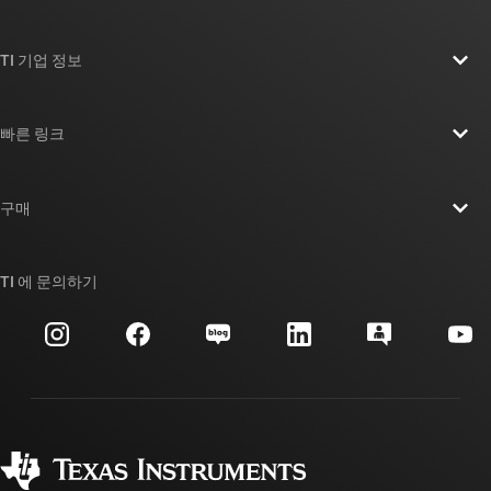
TI 기업 정보
TI 기업 정보 개요
빠른 링크
채용
연락처
뉴스룸
구매
TI E2E™ 설계 지원 포럼
우리의 이야기 | 칩을 만드는 사람들
TI API 제품군
대체품 검색
TI 에 문의하기
이벤트
myTI 회사 계정
고객 지원 센터
투자 관계
배송, 결제 및 세금
패키징
제조
주문 FAQ
품질 및 안정성
사회 공헌
공인 유통업체
myTI 계정 FAQ