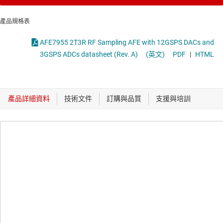
產品規格表
AFE7955 2T3R RF Sampling AFE with 12GSPS DACs and
3GSPS ADCs datasheet (Rev. A)
(英文)
PDF
|
HTML