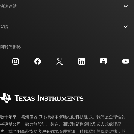
快速連結
人才招募
聯絡我們
新聞室
采購
TI E2E™ 設計支援論壇
我們的故事 | 晶片幕後
TI API 套件
交互參考搜索
與我們聯絡
活動
myTI 公司帳戶
客戶支援中心
投資人關系
運送、付款與稅金
封裝
製造
訂購 FAQ
品質與可靠性
企業公民
授權經銷商
myTI 帳戶常見問題解答
數十年來，德州儀器 (TI) 持續不懈地推動科技進步。我們是全球性的
半導體公司，致力於設計、製造、測試和銷售類比及嵌入式處理晶
片。我們的產品協助客戶有效地管理電源、精確感測與傳送數據，並