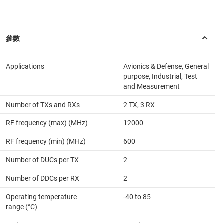
Applications
Avionics & Defense, General
purpose, Industrial, Test
and Measurement
Number of TXs and RXs
2 TX, 3 RX
RF frequency (max) (MHz)
12000
RF frequency (min) (MHz)
600
Number of DUCs per TX
2
Number of DDCs per RX
2
Operating temperature
-40 to 85
range (°C)