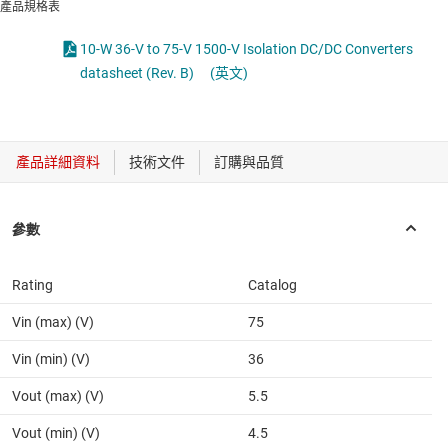
產品規格表
10-W 36-V to 75-V 1500-V Isolation DC/DC Converters
datasheet (Rev. B)
(英文)
Rating
Catalog
Vin (max) (V)
75
Vin (min) (V)
36
Vout (max) (V)
5.5
Vout (min) (V)
4.5