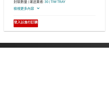
關於 TI
關於 TI 概覽
快速連結
人才招募
聯絡我們
新聞室
采購
TI E2E™ 設計支援論壇
我們的故事 | 晶片幕後
TI API 套件