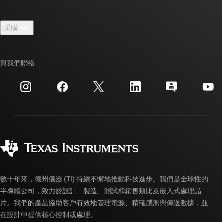
人才招募
聯絡我們
新聞室
采購
TI E2E™ 設計支援論壇
我們的故事 | 晶片幕後
TI API 套件
交互參考搜索
與我們聯絡
活動
myTI 公司帳戶
客戶支援中心
投資人關系
運送、付款與稅金
封裝
製造
訂購 FAQ
品質與可靠性
企業公民
授權經銷商
myTI 帳戶常見問題解答
數十年來，德州儀器 (TI) 持續不懈地推動科技進步。我們是全球性的
半導體公司，致力於設計、製造、測試和銷售類比及嵌入式處理晶
片。我們的產品協助客戶有效地管理電源、精確感測與傳送數據，並
在設計中提供核心控制或處理。