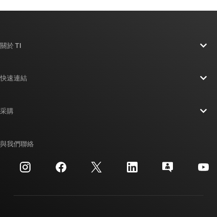
關於 TI
關於 TI 概覽
快速連結
人才招募
聯絡我們
新聞室
采購
TI E2E™ 設計支援論壇
我們的故事 | 晶片幕後
TI API 套件
交互參考搜索
與我們聯絡
活動
myTI 公司帳戶
客戶支援中心
投資人關系
運送、付款與稅金
封裝
製造
訂購 FAQ
品質與可靠性
企業公民