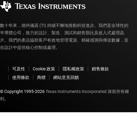
授權經銷商
myTI 帳戶常見問題解答
數十年來，德州儀器 (TI) 持續不懈地推動科技進步。我們是全球性的
半導體公司，致力於設計、製造、測試和銷售類比及嵌入式處理晶
片。我們的產品協助客戶有效地管理電源、精確感測與傳送數據，並
在設計中提供核心控制或處理。
可及性
Cookie 政策
隱私權政策
銷售條款
使用條款
商標
網站意見回饋
© Copyright 1995-
2026
Texas Instruments Incorporated.保留所有權
利。