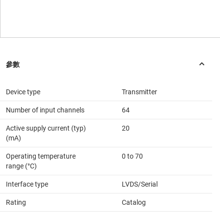
Device type
Transmitter
Number of input channels
64
Active supply current (typ)
20
(mA)
Operating temperature
0 to 70
range (°C)
Interface type
LVDS/Serial
Rating
Catalog