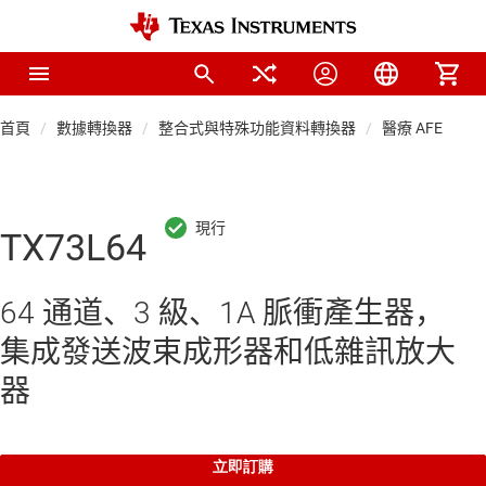
首頁
數據轉換器
整合式與特殊功能資料轉換器
醫療 AFE
超
TX73L64
64 通道、3 級、1A 脈衝產生器，
集成發送波束成形器和低雜訊放大
器
立即訂購