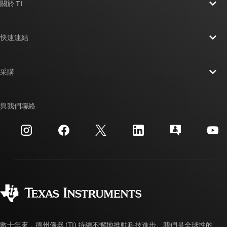
關於 TI
關於 TI 概覽
快速連結
人才招募
聯絡我們
新聞室
采購
TI E2E™ 設計支援論壇
我們的故事 | 晶片幕後
TI API 套件
交互參考搜索
與我們聯絡
活動
myTI 公司帳戶
客戶支援中心
投資人關系
運送、付款與稅金
封裝
製造
訂購 FAQ
品質與可靠性
企業公民
授權經銷商
myTI 帳戶常見問題解答
數十年來，德州儀器 (TI) 持續不懈地推動科技進步。我們是全球性的