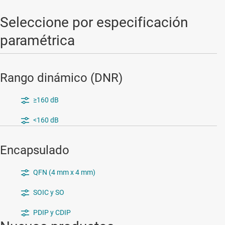
Seleccione por especificación
paramétrica
Rango dinámico (DNR)
≥160 dB
<160 dB
Encapsulado
QFN (4 mm x 4 mm)
SOIC y SO
PDIP y CDIP