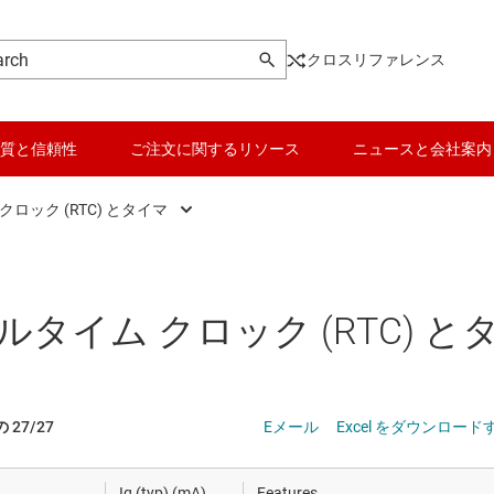
クロスリファレンス
質と信頼性
ご注文に関するリソース
ニュースと会社案内
ロック (RTC) とタイマ
クロック バッファ
ロジックと電圧変換
、およびピエゾ
クロック ジェネレータ
マイコン (MCU) / プロセッサ
ルタイム クロック (RTC) と
クロック ジッタ クリーナ
モータ ドライバ
クロック ネットワーク シンクロナイザ
パワー マネージメント
 27/27
Eメール
Excel をダウンロード
発振器
RF とマイクロ波
Iq (typ) (mA)
Features