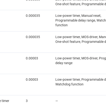
One-shot feature, Programmable d
0.000035
Low-power timer, Manual reset,
Programmable delay range, Watc
function
0.000035
Low-power timer, MOS-driver, Manu
One-shot feature, Programmable d
0.00003
Low-power timer, MOS-driver, Pr
delay range
0.00003
Low-power timer, Programmable d
Watchdog function
 timer
3
—