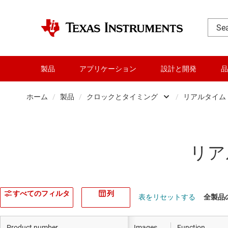
製品
アプリケーション
設計と開発
品
ホーム
/
製品
/
クロックとタイミング
/
リアルタイム ク
アンプ
オーディオ、ハプティクス
リア
クロックとタイミング
データ コンバータ
すべてのフィルタ
列
表をリセットする
全製品の
ダイ / ウェハー サービス
Product number
Images
Function