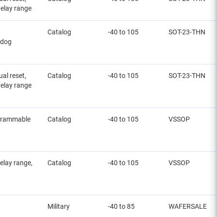
elay range
Catalog
-40 to 105
SOT-23-THN
hdog
al reset,
Catalog
-40 to 105
SOT-23-THN
elay range
ogrammable
Catalog
-40 to 105
VSSOP
elay range,
Catalog
-40 to 105
VSSOP
Military
-40 to 85
WAFERSALE