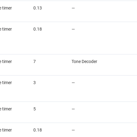
 timer
0.13
—
 timer
0.18
—
 timer
7
Tone Decoder
 timer
3
—
 timer
5
—
 timer
0.18
—