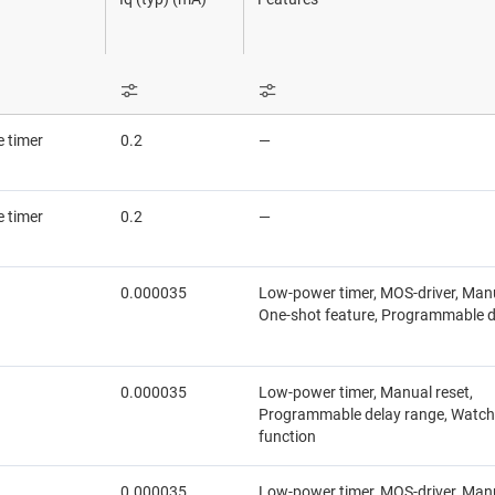
リアルタイム クロック (RTC) とタイマ
センサ
RF PLL とシンセサイザ
スイッチ/マルチプレクサ
ワイヤレス コネクティビティ
 timer
0.2
—
 timer
0.2
—
0.000035
Low-power timer, MOS-driver, Manu
One-shot feature, Programmable d
0.000035
Low-power timer, Manual reset,
Programmable delay range, Watc
function
0.000035
Low-power timer, MOS-driver, Manu