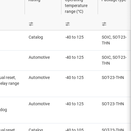
temperature
range (°C)
Catalog
-40 to 125
SOIC, SOT-23-
THN
Automotive
-40 to 125
SOIC, SOT-23-
THN
al reset,
Automotive
-40 to 125
SOT-23-THN
elay range
Automotive
-40 to 125
SOT-23-THN
hdog
al reset,
Catalog
-40 to 105
SOT-23-THN