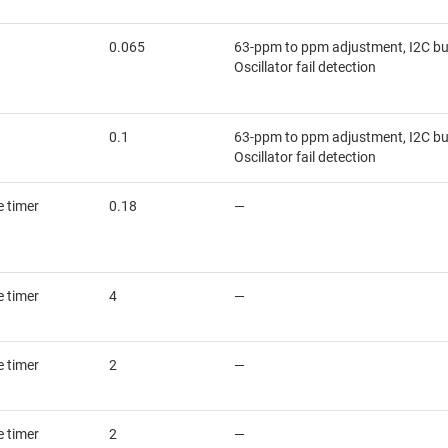
0.065
63-ppm to ppm adjustment, I2C bus
Oscillator fail detection
0.1
63-ppm to ppm adjustment, I2C bus
Oscillator fail detection
 timer
0.18
—
 timer
4
—
 timer
2
—
 timer
2
—