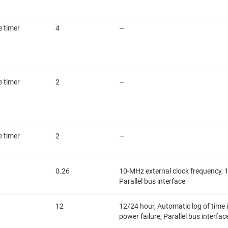
 timer
4
—
 timer
2
—
 timer
2
—
0.26
10-MHz external clock frequency, 
Parallel bus interface
12
12/24 hour, Automatic log of time
power failure, Parallel bus interfac