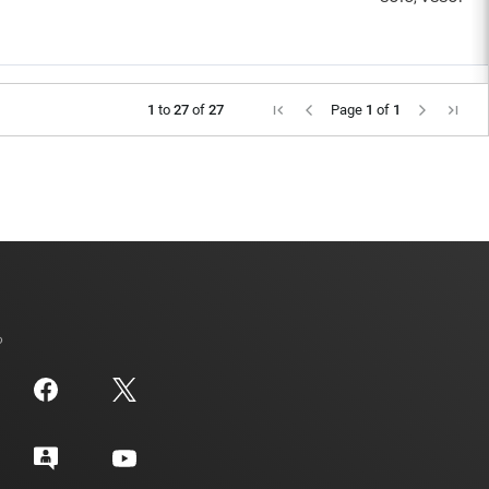
1
to
27
of
27
Page
1
of
1
る