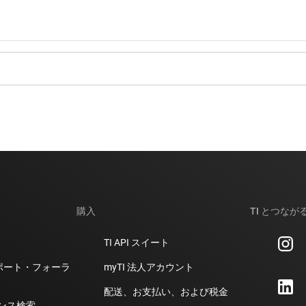
購入
TI とつなが
TI API スイート
計サポート・フォーラ
myTI 法人アカウント
配送、お支払い、および税金
ンス検索