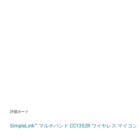
評価ボード
SimpleLink™ マルチバンド CC1352R ワイヤレス マイコン (MC
TI LaunchPad™ SensorTag キットは、環境とモーショ