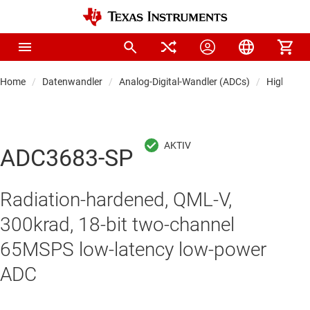
Home
Datenwandler
Analog-Digital-Wandler (ADCs)
Highspee
ADC3683-SP
Radiation-hardened, QML-V,
300krad, 18-bit two-channel
65MSPS low-latency low-power
ADC