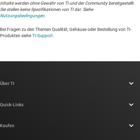
Inhalte werden ohne Gewähr von TI und der Community bereitgestellt.
Sie stellen keine Spezifikationen von TI dar. Siehe
Nutzungsbedingungen
.
Bei Fragen zu den Themen Qualität, Gehäuse oder Bestellung von TI-
Produkten siehe
TI-Support
. ​​​​​​​​​​​​​​
Über TI
Über TI – Überblick
Quick-Links
Stellenangebote
Kontakt
Newsroom
Kaufen
TI E2E™-Design-Support-Foren
Unsere Geschichten | Hinter dem Chip