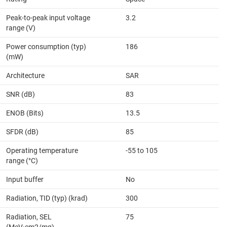
Peak-to-peak input voltage
3.2
range (V)
Power consumption (typ)
186
(mW)
Architecture
SAR
SNR (dB)
83
ENOB (Bits)
13.5
SFDR (dB)
85
Operating temperature
-55 to 105
range (°C)
Input buffer
No
Radiation, TID (typ) (krad)
300
Radiation, SEL
75
(MeV·cm2/mg)