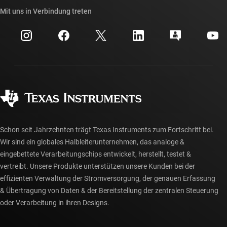
API-Suiten von TI
Querverweis-Suche
Mit uns in Verbindung treten
Veranstaltungen
myTI-Firmenkonto
Kundensupportzentrum
Investorenbeziehungen
Versand, Zahlung und Steuern
Gehäuse
Fertigung
Häufig gestellte Fragen zu Bestellungen
Qualität & Zuverlässigkeit
Gesellschaftliches Engagement
Autorisierte Händler
myTI-Konto FAQs
Schon seit Jahrzehnten trägt Texas Instruments zum Fortschritt bei.
Wir sind ein globales Halbleiterunternehmen, das analoge &
eingebettete Verarbeitungschips entwickelt, herstellt, testet &
vertreibt. Unsere Produkte unterstützen unsere Kunden bei der
effizienten Verwaltung der Stromversorgung, der genauen Erfassung
& Übertragung von Daten & der Bereitstellung der zentralen Steuerung
oder Verarbeitung in ihren Designs.