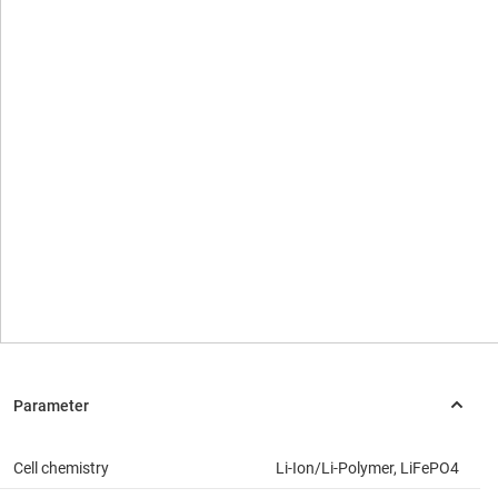
Cell chemistry
Li-Ion/Li-Polymer, LiFePO4