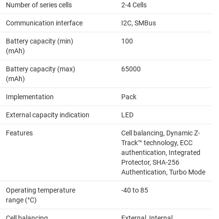
Number of series cells
2-4 Cells
Communication interface
I2C, SMBus
Battery capacity (min)
100
(mAh)
Battery capacity (max)
65000
(mAh)
Implementation
Pack
External capacity indication
LED
Features
Cell balancing, Dynamic Z-
Track™ technology, ECC
authentication, Integrated
Protector, SHA-256
Authentication, Turbo Mode
Operating temperature
-40 to 85
range (°C)
Cell balancing
External, Internal