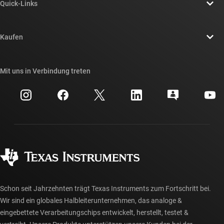
Quick-Links
Stellenangebote
Kontakt
Newsroom
Kaufen
TI E2E™-Design-Support-Foren
Unsere Geschichten | Hinter dem Chip
API-Suiten von TI
Querverweis-Suche
Mit uns in Verbindung treten
Veranstaltungen
myTI-Firmenkonto
Kundensupportzentrum
Investorenbeziehungen
Versand, Zahlung und Steuern
Gehäuse
Fertigung
Häufig gestellte Fragen zu Bestellungen
Qualität & Zuverlässigkeit
Gesellschaftliches Engagement
Autorisierte Händler
myTI-Konto FAQs
Schon seit Jahrzehnten trägt Texas Instruments zum Fortschritt bei.
Wir sind ein globales Halbleiterunternehmen, das analoge &
eingebettete Verarbeitungschips entwickelt, herstellt, testet &