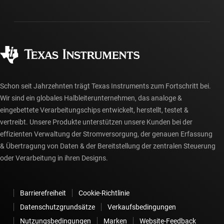
Investorenbeziehungen
Versand, Zahlung und Steuern
Gehäuse
Fertigung
Häufig gestellte Fragen zu Bestellungen
Qualität & Zuverlässigkeit
Gesellschaftliches Engagement
Autorisierte Händler
myTI-Konto FAQs
Schon seit Jahrzehnten trägt Texas Instruments zum Fortschritt bei.
Wir sind ein globales Halbleiterunternehmen, das analoge &
eingebettete Verarbeitungschips entwickelt, herstellt, testet &
vertreibt. Unsere Produkte unterstützen unsere Kunden bei der
effizienten Verwaltung der Stromversorgung, der genauen Erfassung
& Übertragung von Daten & der Bereitstellung der zentralen Steuerung
oder Verarbeitung in ihren Designs.
Barrierefreiheit
Cookie-Richtlinie
Datenschutzgrundsätze
Verkaufsbedingungen
Nutzungsbedingungen
Marken
Website-Feedback