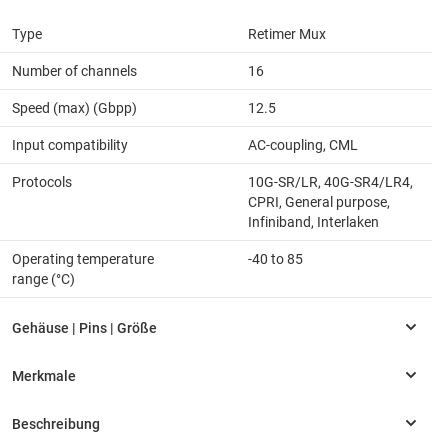
Type
Retimer Mux
Number of channels
16
Speed (max) (Gbpp)
12.5
Input compatibility
AC-coupling, CML
Protocols
10G-SR/LR, 40G-SR4/LR4,
CPRI, General purpose,
Infiniband, Interlaken
Operating temperature
-40 to 85
range (°C)