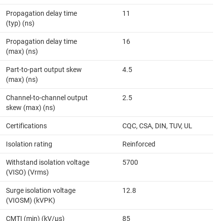
Propagation delay time
11
(typ) (ns)
Propagation delay time
16
(max) (ns)
Part-to-part output skew
4.5
(max) (ns)
Channel-to-channel output
2.5
skew (max) (ns)
Certifications
CQC, CSA, DIN, TUV, UL
Isolation rating
Reinforced
Withstand isolation voltage
5700
(VISO) (Vrms)
Surge isolation voltage
12.8
(VIOSM) (kVPK)
CMTI (min) (kV/µs)
85