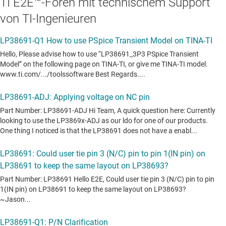
TI E2E™-Foren mit technischem Support
von TI-Ingenieuren