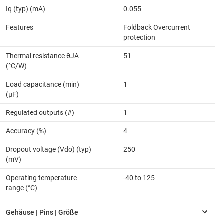
Iq (typ) (mA)
0.055
Features
Foldback Overcurrent
protection
Thermal resistance θJA
51
(°C/W)
Load capacitance (min)
1
(µF)
Regulated outputs (#)
1
Accuracy (%)
4
Dropout voltage (Vdo) (typ)
250
(mV)
Operating temperature
-40 to 125
range (°C)