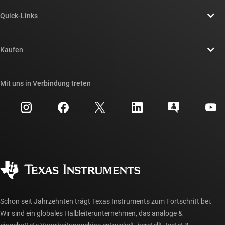
Über TI – Überblick
Quick-Links
Stellenangebote
Kontakt
Newsroom
Kaufen
TI E2E™-Design-Support-Foren
Unsere Geschichten | Hinter dem Chip
API-Suiten von TI
Querverweis-Suche
Mit uns in Verbindung treten
Veranstaltungen
myTI-Firmenkonto
Kundensupportzentrum
Investorenbeziehungen
Versand, Zahlung und Steuern
Gehäuse
Fertigung
Häufig gestellte Fragen zu Bestellungen
Qualität & Zuverlässigkeit
Gesellschaftliches Engagement
Autorisierte Händler
myTI-Konto FAQs
Schon seit Jahrzehnten trägt Texas Instruments zum Fortschritt bei.
Wir sind ein globales Halbleiterunternehmen, das analoge &