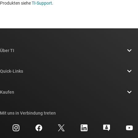
Produkten siehe
TI-Support
. ​​​​​​​​​​​​​​
Über TI
Über TI – Überblick
Quick-Links
Stellenangebote
Kontakt
Newsroom
Kaufen
TI E2E™-Design-Support-Foren
Unsere Geschichten | Hinter dem Chip
API-Suiten von TI
Querverweis-Suche
Mit uns in Verbindung treten
Veranstaltungen
myTI-Firmenkonto
Kundensupportzentrum
Investorenbeziehungen
Versand, Zahlung und Steuern