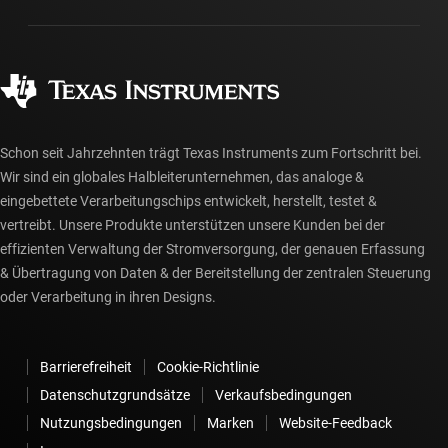
Gehäuse
Fertigung
Häufig gestellte Fragen zu Bestellungen
Qualität & Zuverlässigkeit
Gesellschaftliches Engagement
Autorisierte Händler
myTI-Konto FAQs
Schon seit Jahrzehnten trägt Texas Instruments zum Fortschritt bei.
Wir sind ein globales Halbleiterunternehmen, das analoge &
eingebettete Verarbeitungschips entwickelt, herstellt, testet &
vertreibt. Unsere Produkte unterstützen unsere Kunden bei der
effizienten Verwaltung der Stromversorgung, der genauen Erfassung
& Übertragung von Daten & der Bereitstellung der zentralen Steuerung
oder Verarbeitung in ihren Designs.
Barrierefreiheit
Cookie-Richtlinie
Datenschutzgrundsätze
Verkaufsbedingungen
Nutzungsbedingungen
Marken
Website-Feedback