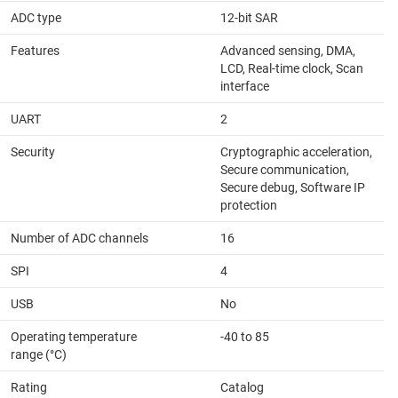
ADC type
12-bit SAR
Features
Advanced sensing, DMA,
LCD, Real-time clock, Scan
interface
UART
2
Security
Cryptographic acceleration,
Secure communication,
Secure debug, Software IP
protection
Number of ADC channels
16
SPI
4
USB
No
Operating temperature
-40 to 85
range (°C)
Rating
Catalog