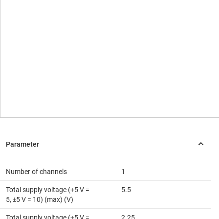
Number of channels
1
Total supply voltage (+5 V =
5.5
5, ±5 V = 10) (max) (V)
Total supply voltage (+5 V =
2.25