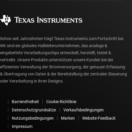
Fertigung
Häufig gestellte Fragen zu Bestellungen
Qualität & Zuverlässigkeit
Gesellschaftliches Engagement
Autorisierte Händler
myTI-Konto FAQs
Schon seit Jahrzehnten trägt Texas Instruments zum Fortschritt bei.
Wir sind ein globales Halbleiterunternehmen, das analoge &
eingebettete Verarbeitungschips entwickelt, herstellt, testet &
vertreibt. Unsere Produkte unterstützen unsere Kunden bei der
effizienten Verwaltung der Stromversorgung, der genauen Erfassung
& Übertragung von Daten & der Bereitstellung der zentralen Steuerung
oder Verarbeitung in ihren Designs.
Barrierefreiheit
Cookie-Richtlinie
Datenschutzgrundsätze
Verkaufsbedingungen
Nutzungsbedingungen
Marken
Website-Feedback
Impressum