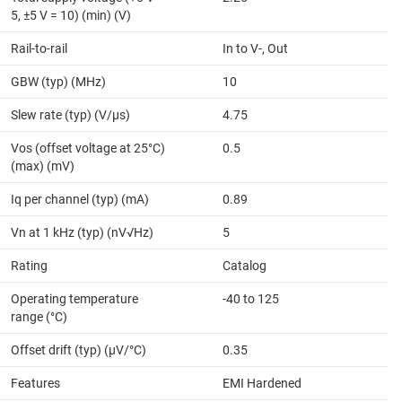
5, ±5 V = 10) (min) (V)
Rail-to-rail
In to V-, Out
GBW (typ) (MHz)
10
Slew rate (typ) (V/µs)
4.75
Vos (offset voltage at 25°C)
0.5
(max) (mV)
Iq per channel (typ) (mA)
0.89
Vn at 1 kHz (typ) (nV√Hz)
5
Rating
Catalog
Operating temperature
-40 to 125
range (°C)
Offset drift (typ) (µV/°C)
0.35
Features
EMI Hardened