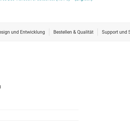
Spannungsumsetzer & Pegelverschieber
Schnittstelle
Speziallogik-ICs
Sensoren
Taktgeber & Timing
Verstärker