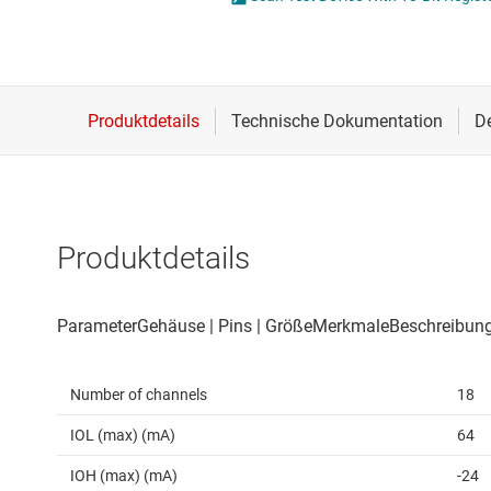
Drahtlose Konnektivität
Energiemanagement
HF & Mikrowellen
Isolierung
Produktdetails
Number of channels
18
IOL (max) (mA)
64
IOH (max) (mA)
-24