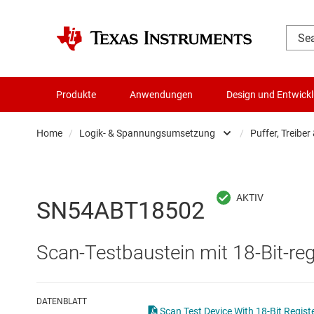
Produkte
Anwendungen
Design und Entwick
Home
/
Logik- & Spannungsumsetzung
/
Puffer, Treiber
Audio, Haptik und Piezo
Batteriemanagement-ICs
SN54ABT18502
Datenwandler
Scan-Testbaustein mit 18-Bit-reg
Die- & Wafer-Services
DLP-Produkte
DATENBLATT
Scan Test Device With 18-Bit Regist