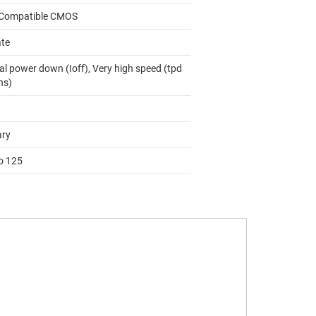
Compatible CMOS
ate
al power down (Ioff), Very high speed (tpd
ns)
ary
to 125