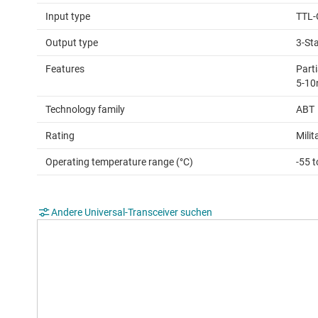
Input type
TTL-
Output type
3-St
Features
Parti
5-10
Technology family
ABT
Rating
Milit
Operating temperature range (°C)
-55 
Andere Universal-Transceiver suchen