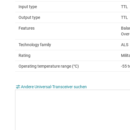
Input type
TTL
Output type
TTL
Features
Bala
Over-
Technology family
ALS
Rating
Milit
Operating temperature range (°C)
-55 
Andere Universal-Transceiver suchen