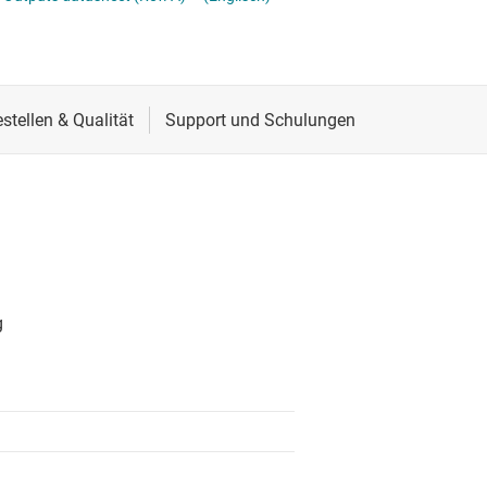
Spannungsumsetzer & Pegelverschieber
Schnittstelle
Speziallogik-ICs
Sensoren
Taktgeber & Timing
Verstärker