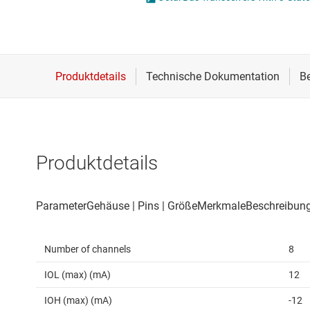
Drahtlose Konnektivität
Energiemanagement
HF & Mikrowellen
Isolierung
Produktdetails
Number of channels
8
IOL (max) (mA)
12
IOH (max) (mA)
-12