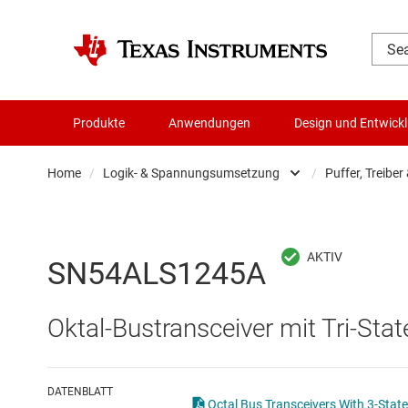
Produkte
Anwendungen
Design und Entwick
Home
/
Logik- & Spannungsumsetzung
/
Puffer, Treiber
Audio, Haptik und Piezo
Batteriemanagement-ICs
SN54ALS1245A
Datenwandler
Oktal-Bustransceiver mit Tri-St
Die- & Wafer-Services
DLP-Produkte
DATENBLATT
Octal Bus Transceivers With 3-Stat