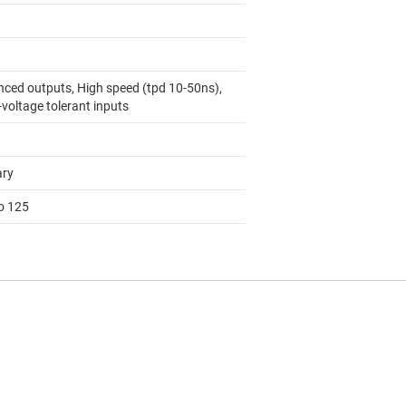
nced outputs, High speed (tpd 10-50ns),
voltage tolerant inputs
ary
to 125