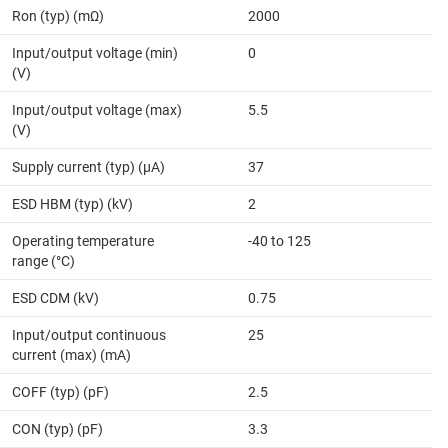
Ron (typ) (mΩ)
2000
Input/output voltage (min)
0
(V)
Input/output voltage (max)
5.5
(V)
Supply current (typ) (µA)
37
ESD HBM (typ) (kV)
2
Operating temperature
-40 to 125
range (°C)
ESD CDM (kV)
0.75
Input/output continuous
25
current (max) (mA)
COFF (typ) (pF)
2.5
CON (typ) (pF)
3.3