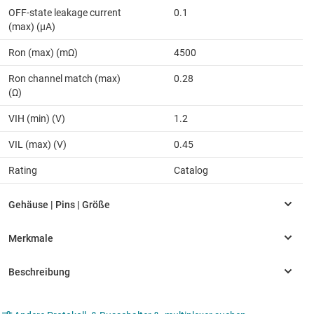
OFF-state leakage current
0.1
(max) (µA)
Ron (max) (mΩ)
4500
Ron channel match (max)
0.28
(Ω)
VIH (min) (V)
1.2
VIL (max) (V)
0.45
Rating
Catalog