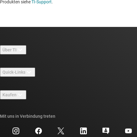
Produkten siehe
TI-Support
. ​​​​​​​​​​​​​​
Über TI
Über TI – Überblick
Quick-Links
Stellenangebote
Kontakt
Newsroom
Kaufen
TI E2E™-Design-Support-Foren
Unsere Geschichten | Hinter dem Chip
API-Suiten von TI
Querverweis-Suche
Mit uns in Verbindung treten
Veranstaltungen
myTI-Firmenkonto
Kundensupportzentrum
Investorenbeziehungen
Versand, Zahlung und Steuern