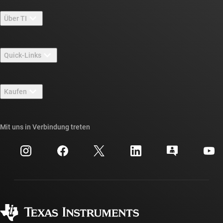
Über TI
Über TI – Überblick
Quick-Links
Stellenangebote
Kontakt
Newsroom
Kaufen
TI E2E™-Design-Support-Foren
Unsere Geschichten | Hinter dem Chip
API-Suiten von TI
Querverweis-Suche
Mit uns in Verbindung treten
Veranstaltungen
myTI-Firmenkonto
Kundensupportzentrum
Investorenbeziehungen
Versand, Zahlung und Steuern
Gehäuse
Fertigung
Häufig gestellte Fragen zu Bestellungen
Qualität & Zuverlässigkeit
Gesellschaftliches Engagement
Autorisierte Händler
myTI-Konto FAQs