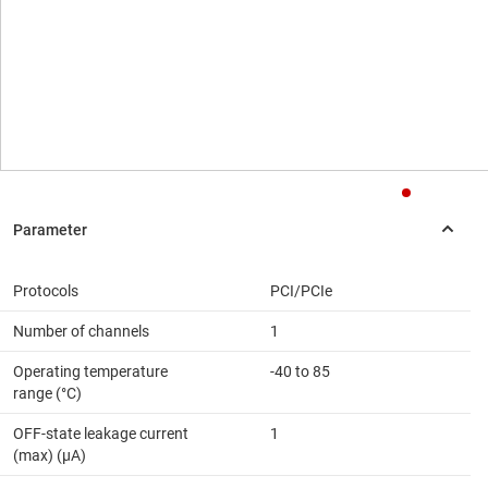
Protocols
PCI/PCIe
Number of channels
1
Operating temperature
-40 to 85
range (°C)
OFF-state leakage current
1
(max) (µA)