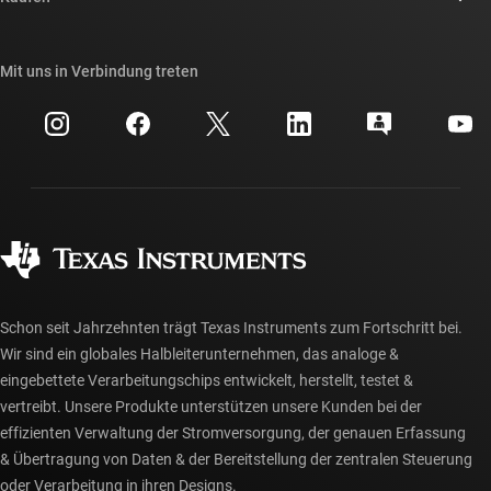
TI E2E™-Design-Support-Foren
Unsere Geschichten | Hinter dem Chip
API-Suiten von TI
Querverweis-Suche
Mit uns in Verbindung treten
Veranstaltungen
myTI-Firmenkonto
Kundensupportzentrum
Investorenbeziehungen
Versand, Zahlung und Steuern
Gehäuse
Fertigung
Häufig gestellte Fragen zu Bestellungen
Qualität & Zuverlässigkeit
Gesellschaftliches Engagement
Autorisierte Händler
myTI-Konto FAQs
Schon seit Jahrzehnten trägt Texas Instruments zum Fortschritt bei.
Wir sind ein globales Halbleiterunternehmen, das analoge &
eingebettete Verarbeitungschips entwickelt, herstellt, testet &
vertreibt. Unsere Produkte unterstützen unsere Kunden bei der
effizienten Verwaltung der Stromversorgung, der genauen Erfassung
& Übertragung von Daten & der Bereitstellung der zentralen Steuerung
oder Verarbeitung in ihren Designs.