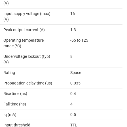
(V)
Input supply voltage (max)
16
(V)
Peak output current (A)
1.3
Operating temperature
-55 to 125
range (°C)
Undervoltage lockout (typ)
8
(V)
Rating
Space
Propagation delay time (µs)
0.035
Rise time (ns)
0.4
Fall time (ns)
4
Iq (mA)
0.5
Input threshold
TTL