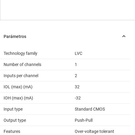
Technology family
LVC
Number of channels
1
Inputs per channel
2
IOL (max) (mA)
32
IOH (max) (mA)
-32
Input type
Standard CMOS
Output type
Push-Pull
Features
Over-voltage tolerant