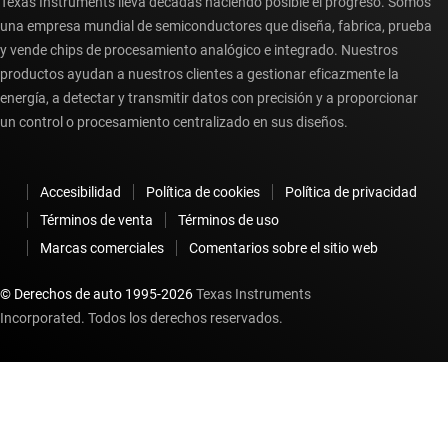
Texas Instruments lleva décadas haciendo posible el progreso. Somos
una empresa mundial de semiconductores que diseña, fabrica, prueba
y vende chips de procesamiento analógico e integrado. Nuestros
productos ayudan a nuestros clientes a gestionar eficazmente la
energía, a detectar y transmitir datos con precisión y a proporcionar
un control o procesamiento centralizado en sus diseños.
Accesibilidad
Política de cookies
Política de privacidad
Términos de venta
Términos de uso
Marcas comerciales
Comentarios sobre el sitio web
© Derechos de auto 1995-
2026
Texas Instruments
Incorporated. Todos los derechos reservados.