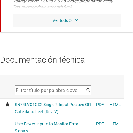
Voltage range 1.6V to 5.5V, average propagation delay
7ns, average drive strength 8mA
SN74AHC1G125-Q1
Automotriz, búfer no inversor de 1 canal de 2.0 V a 5.5 V
con salida de 3 estados
Voltage range 2V to 5.5V, average propagation delay 12ns,
average drive strength 9mA
Documentación técnica
Funcionalidad similar a la del dispositivo
comparado
CD74AC32
Compuerta OR de 4 canales y 2 entradas de 1.5 V a 5.5 V y
24 mA de potencia de accionamiento
Voltage range 2V to 6V, average propagation delay 7ns,
average drive strength 24mA