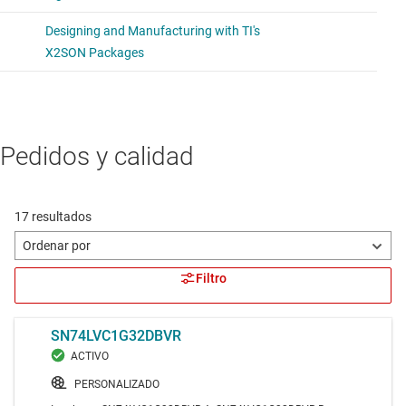
SN74AHC32
Compuerta OR de 4 canal y 2 entradas de 2 V a 5.5 V de
alta velocidad (9 ns)
Voltage range 2V to 5.5V, average propagation delay 12ns,
average drive strength 9mA
Pedidos y calidad