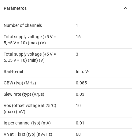
Number of channels
1
Total supply voltage (+5 V =
16
5, ±5 V = 10) (max) (V)
Total supply voltage (+5 V =
3
5, ±5 V = 10) (min) (V)
Rail-to-rail
In to V-
GBW (typ) (MHz)
0.085
Slew rate (typ) (V/µs)
0.03
Vos (offset voltage at 25°C)
10
(max) (mV)
Iq per channel (typ) (mA)
0.01
Vn at 1 kHz (typ) (nV√Hz)
68