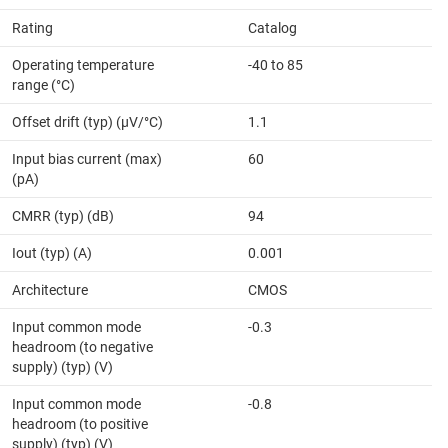
Rating
Catalog
Operating temperature
-40 to 85
range (°C)
Offset drift (typ) (µV/°C)
1.1
Input bias current (max)
60
(pA)
CMRR (typ) (dB)
94
Iout (typ) (A)
0.001
Architecture
CMOS
Input common mode
-0.3
headroom (to negative
supply) (typ) (V)
Input common mode
-0.8
headroom (to positive
supply) (typ) (V)