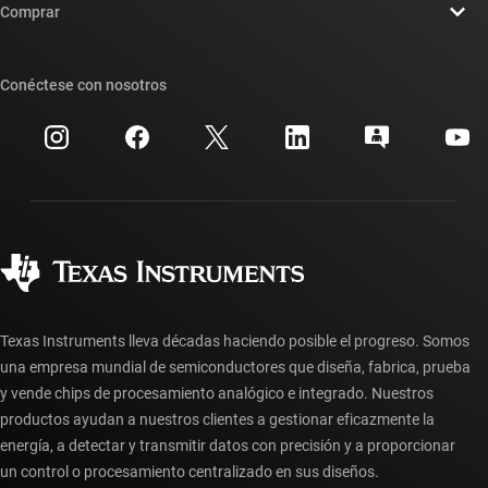
Sala de redacción
Comprar
Foros de soporte de diseño de TI E2E™
Nuestras historias | Detrás del chip
Suites de API de TI
Búsqueda de referencias cruzadas
Conéctese con nosotros
Eventos
Cuentas de empresa myTI
Centro de atención al cliente
Relaciones con los inversionistas
Envío, pago e impuestos
Empaque
Fabricación
Preguntas frecuentes sobre pedidos
Calidad y confiabilidad
Ciudadanía corporativa
Distribuidores autorizados
Preguntas frecuentes sobre la cuenta myTI
Texas Instruments lleva décadas haciendo posible el progreso. Somos
una empresa mundial de semiconductores que diseña, fabrica, prueba
y vende chips de procesamiento analógico e integrado. Nuestros
productos ayudan a nuestros clientes a gestionar eficazmente la
energía, a detectar y transmitir datos con precisión y a proporcionar
un control o procesamiento centralizado en sus diseños.