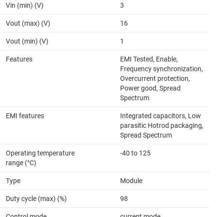
Vin (min) (V)
3
Vout (max) (V)
16
Vout (min) (V)
1
Features
EMI Tested, Enable,
Frequency synchronization,
Overcurrent protection,
Power good, Spread
Spectrum
EMI features
Integrated capacitors, Low
parasitic Hotrod packaging,
Spread Spectrum
Operating temperature
-40 to 125
range (°C)
Type
Module
Duty cycle (max) (%)
98
Control mode
current mode