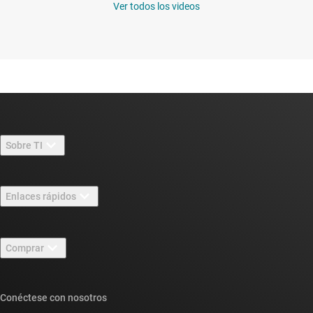
Ver todos los videos
Sobre TI
Información general sobre Acerca de TI
Enlaces rápidos
Carreras laborales
Contáctenos
Sala de redacción
Comprar
Foros de soporte de diseño de TI E2E™
Nuestras historias | Detrás del chip
Suites de API de TI
Búsqueda de referencias cruzadas
Conéctese con nosotros
Eventos