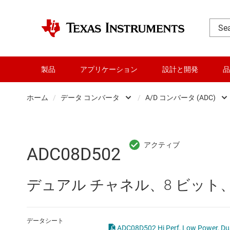
製品
アプリケーション
設計と開発
品
ホーム
/
データ コンバータ
/
A/D コンバータ (ADC)
DLP 製品
A/D コンバ
RF とマイクロ波
ADC08D502
アンプ
D/A コンバ
デュアル チャネル、8 ビット、5
インターフェイス
Other data
オーディオ、ハプティクス、および
デジタル 
データシート
ADC08D502 Hi Perf, Low Power, D