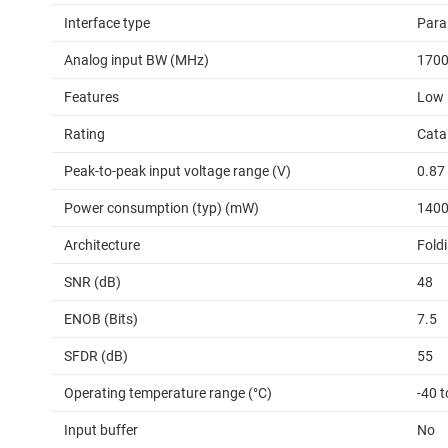
Interface type
Para
Analog input BW (MHz)
170
Features
Low
Rating
Cata
Peak-to-peak input voltage range (V)
0.87
Power consumption (typ) (mW)
140
Architecture
Foldi
SNR (dB)
48
ENOB (Bits)
7.5
SFDR (dB)
55
Operating temperature range (°C)
-40 t
Input buffer
No