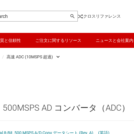
クロスリファレンス
質と信頼性
ご注文に関するリソース
ニュースと会社案内
/
高速 ADC (10MSPS 超過)
ータ (ADC)
高精度 ADC
データ コンバータ
Analog Front End (AFE)
高速 ADC (10MSPS 超過)
バッテリ管理 IC
ータ (DAC)
パワー マネージメント
00MSPS AD コンバータ（ADC）
 converters
マイコン (MCU) / プロセッサ
ピエゾ
ポテンショメータ (デジポット)
モータ ドライバ
ual 8-Bit, 500 MSPS A/D Conv データシート (Rev. A)
(英語)