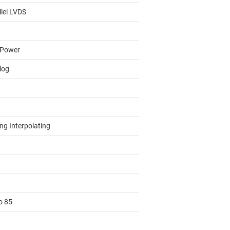
llel LVDS
0
 Power
log
0
ng Interpolating
o 85