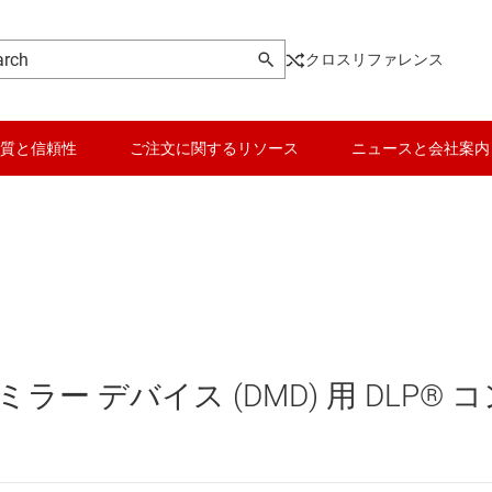
クロスリファレンス
質と信頼性
ご注文に関するリソース
ニュースと会社案内
とドライバ
データ コンバータ
影用デジタル マイクロミラー デバイス (DMD)
バッテリ管理 IC
クロミラー デバイス (DMD)
パワー マネージメント
ミラー デバイス (DMD) 用 DLP® 
クロミラー デバイス (DMD)
マイコン (MCU) / プロセッサ
ピエゾ
モータ ドライバ