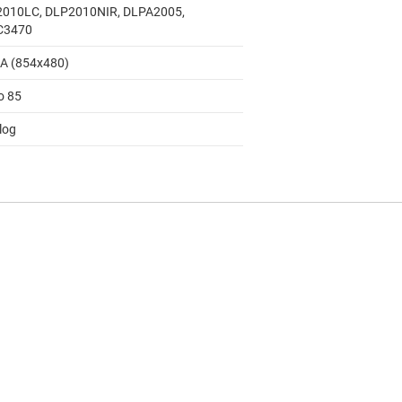
010LC, DLP2010NIR, DLPA2005,
C3470
 (854x480)
o 85
log