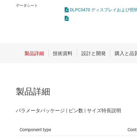
クロックとタイミング
データシート
DLPC3470 ディスプレイおよび
スイッチ/マルチプレクサ
センサ
ダイ / ウェハー サービス
製品詳細
Component type
Contr