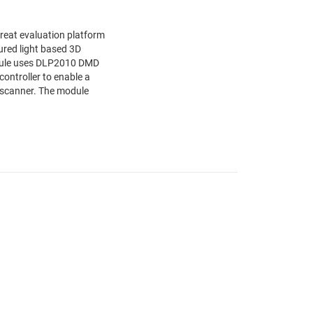
reat evaluation platform
ured light based 3D
odule uses DLP2010 DMD
ontroller to enable a
D scanner. The module