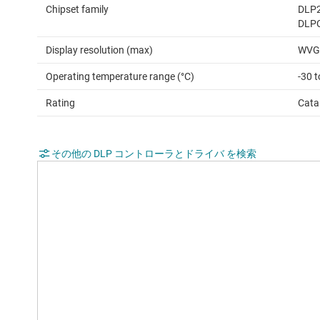
Chipset family
DLP2
DLP
Display resolution (max)
WVGA
Operating temperature range (°C)
-30 t
Rating
Cata
その他の DLP コントローラとドライバ を検索