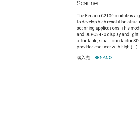
Scanner.
The Benano C2100 module is a g
to develop high resolution struct
scanning applications. This m
and DLPC3470 display and light c
affordable, small form factor 3
provides end user with high (...)
購入先：
BENANO