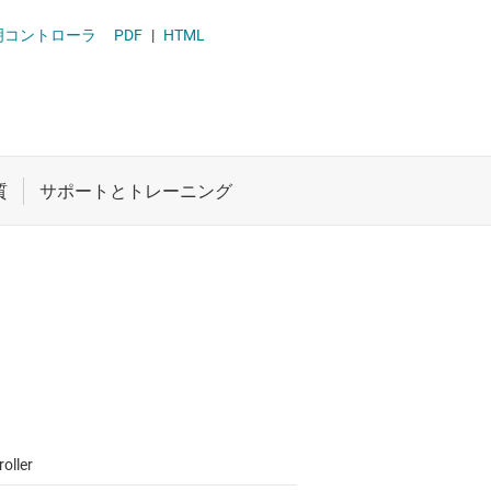
ロジックと電圧変換
照明コントローラ
PDF
|
HTML
ワイヤレス コネクティビティ
受動 (パッシブ) とディスクリート
絶縁
oller