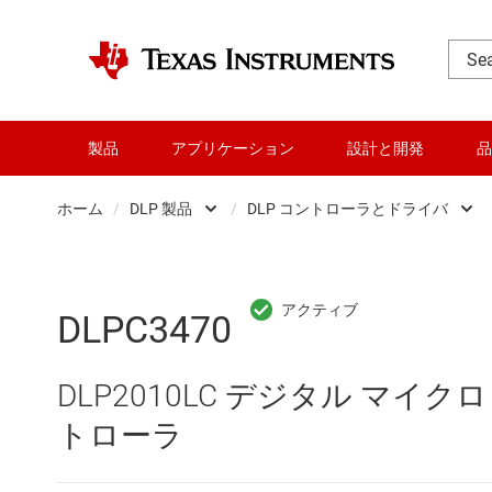
製品
アプリケーション
設計と開発
品
ホーム
/
DLP 製品
/
DLP コントローラとドライバ
DLP 製品
DLP コントローラ
RF とマイクロ波
ディスプレイおよび投
DLPC3470
アンプ
産業用デジタル マイ
DLP2010LC デジタル マイクロ
インターフェイス
車載用デジタル マイ
トローラ
オーディオ、ハプティクス、および