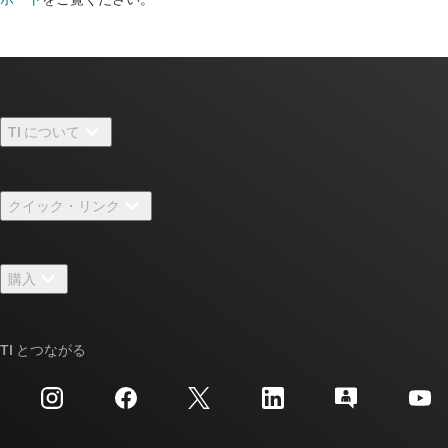
TI について
TI の概要
クイック・リンク
採用情報
お問い合わせ
ニュース
購入
TI E2E™ 設計サポート・フォーラム
ストーリー | チップ開発の舞台裏
TI API スイート
クロスリファレンス検索
TI とつながる
イベント
myTI 法人アカウント
カスタマー・サポート・センター
投資家向け情報
配送、お支払い、および税金
パッケージ
製造