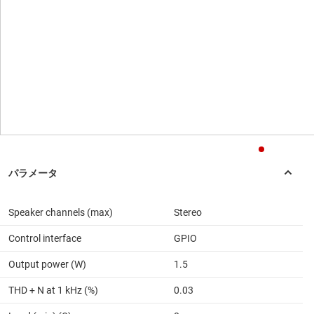
Speaker channels (max)
Stereo
Control interface
GPIO
Output power (W)
1.5
THD + N at 1 kHz (%)
0.03