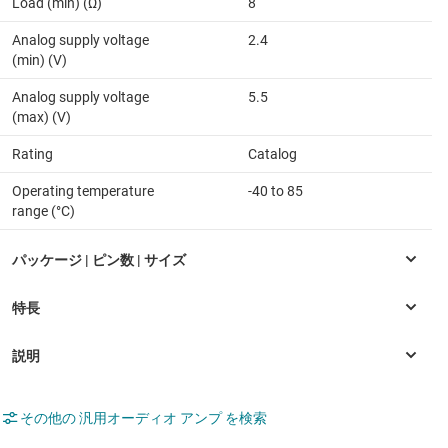
Load (min) (Ω)
8
Analog supply voltage
2.4
(min) (V)
Analog supply voltage
5.5
(max) (V)
Rating
Catalog
Operating temperature
-40 to 85
range (°C)
その他の 汎用オーディオ アンプ を検索