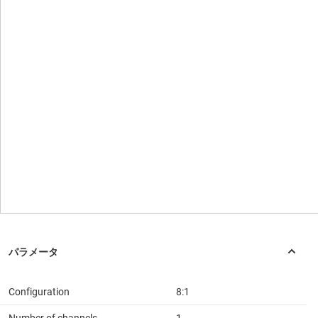
Configuration
8:1
Number of channels
1