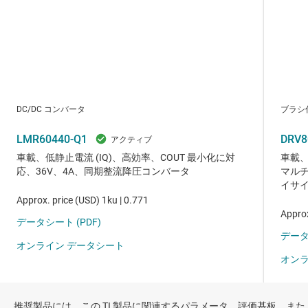
推奨製品には、この TI 製品に関連するパラメータ、評価基板、また