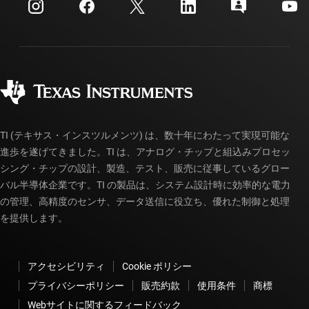
カスタマー・サポート・センター
投資家向け情報
配送、お支払い、および税金
パッケージ
製造
ご注文に関する FAQ
品質と信頼性
コーポレート・シティズンシップ
販売特約店
myTI アカウントの FAQ
TI (テキサス・インスツルメンツ) は、数十年にわたって実現可能な
進歩を遂げてきました。TI は、アナログ・チップと組込みプロセッ
シング・チップの設計、製造、テスト、販売に従事しているグロー
バル半導体企業です。TI の製品は、システム設計時に効率的な電力
の管理、高精度のセンサ、データ送信に役立ち、優れた制御と処理
を提供します。
アクセシビリティ
Cookie ポリシー
プライバシーポリシー
販売約款
使用条件
商標
Webサイトに関するフィードバック