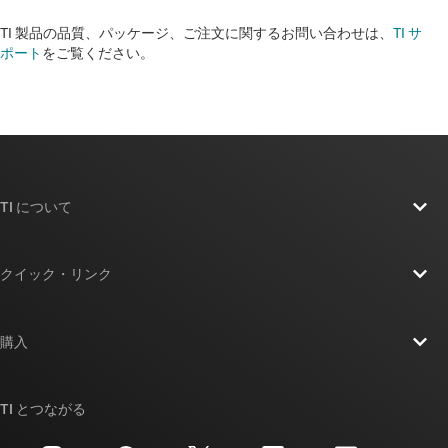
TI 製品の品質、パッケージ、ご注文に関するお問い合わせは、
TI サ
ポート
をご覧ください。​​​​​​​​​​​​​​
TI について
TI の概要
クイック・リンク
採用情報
お問い合わせ
ニュース
購入
TI E2E™ 設計サポート・フォーラム
ストーリー | チップ開発の舞台裏
TI API スイート
クロスリファレンス検索
TI とつながる
イベント
myTI 法人アカウント