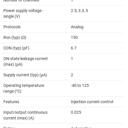
Power supply voltage -
2.5, 3.3, 5
single (V)
Protocols
Analog
Ron (typ) (Ω)
150
CON (typ) (pF)
6.7
ON-state leakage current
1
(max) (µA)
Supply current (typ) (µA)
2
Operating temperature
-40 to 125
range (°C)
Features
Injection current control
Input/output continuous
0.025
current (max) (A)