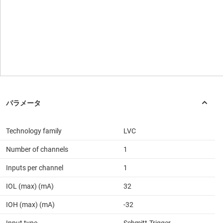
Technology family
LVC
Number of channels
1
Inputs per channel
1
IOL (max) (mA)
32
IOH (max) (mA)
-32
Input type
Schmitt-Trigger