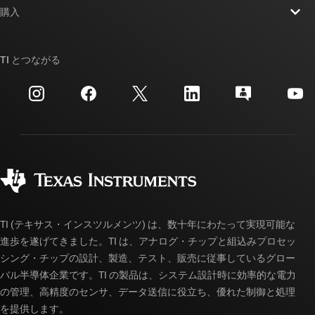
ニュース
購入
TI E2E™ 設計サポート・フォーラム
ストーリー | チップ開発の舞台裏
TI API スイート
クロスリファレンス検索
TI とつながる
イベント
myTI 法人アカウント
カスタマー・サポート・センター
投資家向け情報
配送、お支払い、および税金
パッケージ
製造
ご注文に関する FAQ
品質と信頼性
コーポレート・シティズンシップ
販売特約店
myTI アカウントの FAQ
TI (テキサス・インスツルメンツ) は、数十年にわたって実現可能な
進歩を遂げてきました。TI は、アナログ・チップと組込みプロセッ
シング・チップの設計、製造、テスト、販売に従事しているグロー
バル半導体企業です。TI の製品は、システム設計時に効率的な電力
の管理、高精度のセンサ、データ送信に役立ち、優れた制御と処理
を提供します。