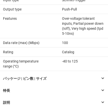
Output type
Push-Pull
Features
Over-voltage tolerant
inputs, Partial power down
(Ioff), Very high speed (tpd
5-10ns)
Data rate (max) (Mbps)
100
Rating
Catalog
Operating temperature
-40 to 125
range (°C)