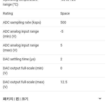
range (°C)
Rating
Space
ADC sampling rate (ksps)
500
ADC analog input range
-5
(min) (V)
ADC analog input range
5
(max) (V)
DAC settling time (µs)
2
DAC output full-scale (min)
0
(V)
DAC output full-scale (max)
12.5
(V)