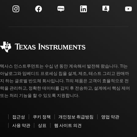
이벤트
myTI 회사 계정
고객 지원 센터
투자 관계
배송, 결제 및 세금
패키징
제조
주문 FAQ
품질 및 안정성
사회 공헌
공인 유통업체
myTI 계정 FAQ
텍사스 인스트루먼트는 수십 년 동안 계속해서 발전해 왔습니다. TI는
아날로그와 임베디드 프로세싱 칩을 설계, 제조, 테스트 그리고 판매까
지 하는 글로벌 반도체 회사입니다. TI의 제품은 고객이 효율적으로 전
력을 관리하고, 정확한 데이터를 감지 후 전송하고, 설계에서 핵심 제어
또는 처리 기능을 할 수 있도록 지원합니다.
접근성
쿠키 정책
개인정보 취급방침
영업 약관
사용 약관
상표
웹 사이트 의견