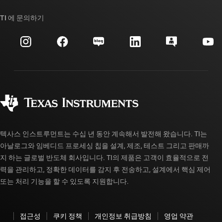
우리의 이야기 | 칩을 만드는 사람들
TI API 제품군
대체품 검색
TI 에 문의하기
이벤트
myTI 회사 계정
고객 지원 센터
투자 관계
배송, 결제 및 세금
패키징
제조
주문 FAQ
품질 및 안정성
사회 공헌
공인 유통업체
myTI 계정 FAQ
텍사스 인스트루먼트는 수십 년 동안 계속해서 발전해 왔습니다. TI는
아날로그와 임베디드 프로세싱 칩을 설계, 제조, 테스트 그리고 판매까
지 하는 글로벌 반도체 회사입니다. TI의 제품은 고객이 효율적으로 전
력을 관리하고, 정확한 데이터를 감지 후 전송하고, 설계에서 핵심 제어
또는 처리 기능을 할 수 있도록 지원합니다.
접근성
쿠키 정책
개인정보 취급방침
영업 약관