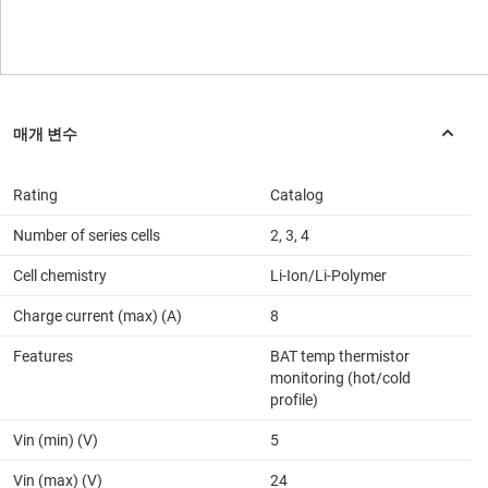
Rating
Catalog
Number of series cells
2, 3, 4
Cell chemistry
Li-Ion/Li-Polymer
Charge current (max) (A)
8
Features
BAT temp thermistor
monitoring (hot/cold
profile)
Vin (min) (V)
5
Vin (max) (V)
24