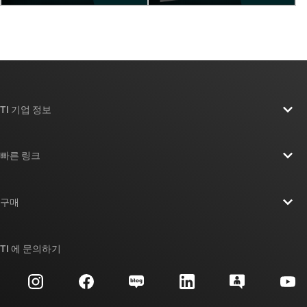
TI 기업 정보
TI 기업 정보 개요
빠른 링크
채용
연락처
뉴스룸
구매
TI E2E™ 설계 지원 포럼
우리의 이야기 | 칩을 만드는 사람들
TI API 제품군
대체품 검색
TI 에 문의하기
이벤트
myTI 회사 계정
고객 지원 센터
투자 관계
배송, 결제 및 세금