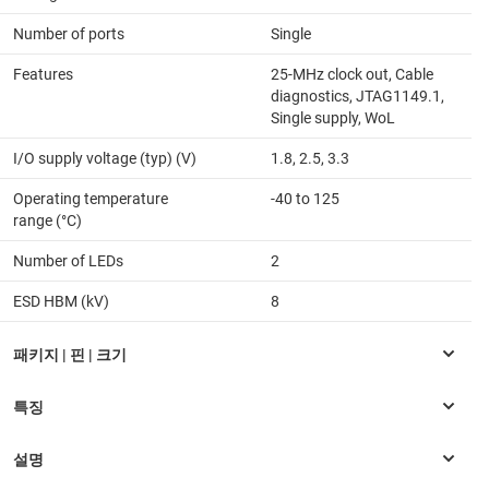
Number of ports
Single
Features
25-MHz clock out, Cable
diagnostics, JTAG1149.1,
Single supply, WoL
I/O supply voltage (typ) (V)
1.8, 2.5, 3.3
Operating temperature
-40 to 125
range (°C)
Number of LEDs
2
ESD HBM (kV)
8