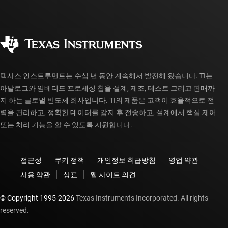
패키징
제조
주문 FAQ
품질 및 안정성
사회 공헌
공인 유통업체
myTI 계정 FAQ
텍사스 인스트루먼트는 수십 년 동안 계속해서 발전해 왔습니다. TI는
아날로그와 임베디드 프로세싱 칩을 설계, 제조, 테스트 그리고 판매까
지 하는 글로벌 반도체 회사입니다. TI의 제품은 고객이 효율적으로 전
력을 관리하고, 정확한 데이터를 감지 후 전송하고, 설계에서 핵심 제어
또는 처리 기능을 할 수 있도록 지원합니다.
접근성
쿠키 정책
개인정보 취급방침
영업 약관
사용 약관
상표
웹 사이트 의견
© Copyright 1995-
2026
Texas Instruments Incorporated. All rights
reserved.