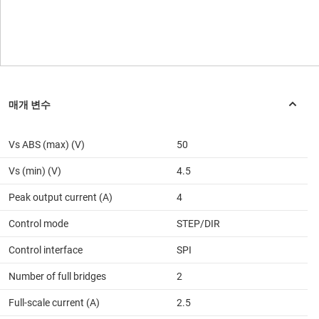
Vs ABS (max) (V)
50
Vs (min) (V)
4.5
Peak output current (A)
4
Control mode
STEP/DIR
Control interface
SPI
Number of full bridges
2
Full-scale current (A)
2.5