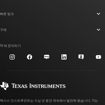
TI 기업 정보 개요
빠른 링크
채용
연락처
뉴스룸
구매
TI E2E™ 설계 지원 포럼
우리의 이야기 | 칩을 만드는 사람들
TI API 제품군
대체품 검색
TI 에 문의하기
이벤트
myTI 회사 계정
고객 지원 센터
투자 관계
배송, 결제 및 세금
패키징
제조
주문 FAQ
품질 및 안정성
사회 공헌
공인 유통업체
myTI 계정 FAQ
텍사스 인스트루먼트는 수십 년 동안 계속해서 발전해 왔습니다. TI는