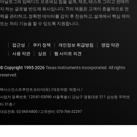
아날로그와 임베디드 프로세싱 칩을 설계, 제조, 테스트 그리고 판매까
지 하는 글로벌 반도체 회사입니다. TI의 제품은 고객이 효율적으로 전
력을 관리하고, 정확한 데이터를 감지 후 전송하고, 설계에서 핵심 제어
또는 처리 기능을 할 수 있도록 지원합니다.
접근성
쿠키 정책
개인정보 취급방침
영업 약관
사용 약관
상표
웹 사이트 의견
© Copyright 1995-
2026
Texas Instruments Incorporated. All rights
reserved.
텍사스인스트루먼트코리아(유) /
대표자명: 박중서 /
사업자 등록번호: 120-81-03090 서울특별시 강남구 영동대로 511 삼성동 무역센
타 31층 /
대표전화: 02-560-6800 /
고객센터: 070-766-32297