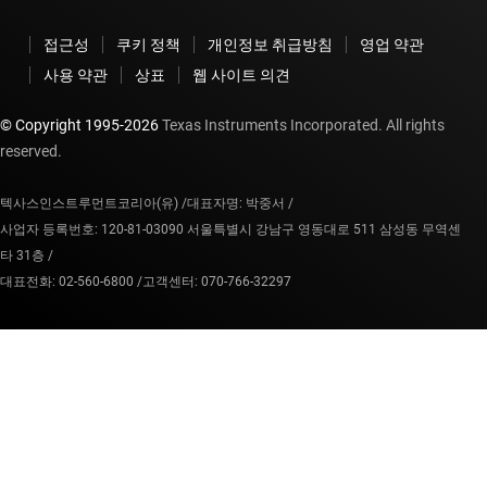
접근성
쿠키 정책
개인정보 취급방침
영업 약관
사용 약관
상표
웹 사이트 의견
© Copyright 1995-
2026
Texas Instruments Incorporated. All rights
reserved.
텍사스인스트루먼트코리아(유) /
대표자명: 박중서 /
사업자 등록번호: 120-81-03090 서울특별시 강남구 영동대로 511 삼성동 무역센
타 31층 /
대표전화: 02-560-6800 /
고객센터: 070-766-32297