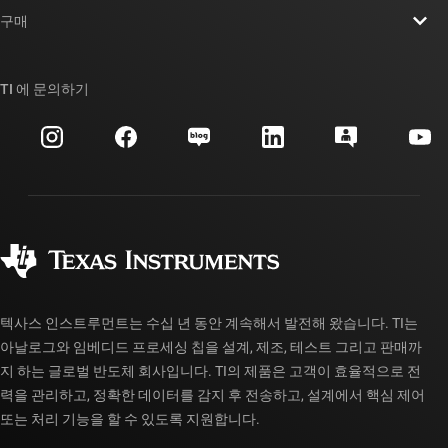
뉴스룸
구매
TI E2E™ 설계 지원 포럼
우리의 이야기 | 칩을 만드는 사람들
TI API 제품군
대체품 검색
TI 에 문의하기
이벤트
myTI 회사 계정
고객 지원 센터
투자 관계
배송, 결제 및 세금
패키징
제조
주문 FAQ
품질 및 안정성
사회 공헌
공인 유통업체
myTI 계정 FAQ
텍사스 인스트루먼트는 수십 년 동안 계속해서 발전해 왔습니다. TI는
아날로그와 임베디드 프로세싱 칩을 설계, 제조, 테스트 그리고 판매까
지 하는 글로벌 반도체 회사입니다. TI의 제품은 고객이 효율적으로 전
력을 관리하고, 정확한 데이터를 감지 후 전송하고, 설계에서 핵심 제어
또는 처리 기능을 할 수 있도록 지원합니다.