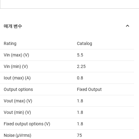
Rating
Catalog
Vin (max) (V)
5.5
Vin (min) (V)
2.25
Iout (max) (A)
0.8
Output options
Fixed Output
Vout (max) (V)
1.8
Vout (min) (V)
1.8
Fixed output options (V)
1.8
Noise (µVrms)
75