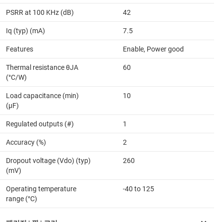
PSRR at 100 KHz (dB)
42
Iq (typ) (mA)
7.5
Features
Enable, Power good
Thermal resistance θJA
60
(°C/W)
Load capacitance (min)
10
(µF)
Regulated outputs (#)
1
Accuracy (%)
2
Dropout voltage (Vdo) (typ)
260
(mV)
Operating temperature
-40 to 125
range (°C)