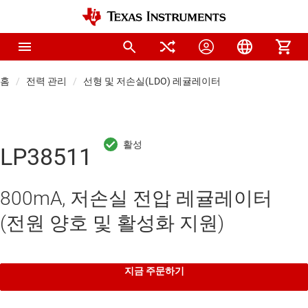
홈
전력 관리
선형 및 저손실(LDO) 레귤레이터
LP38511
800mA, 저손실 전압 레귤레이터
(전원 양호 및 활성화 지원)
지금 주문하기