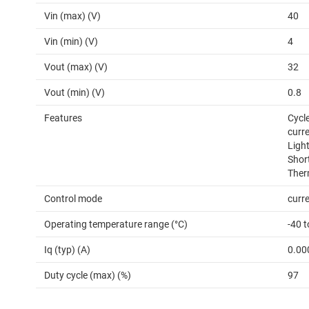
Vin (max) (V)
40
Vin (min) (V)
4
Vout (max) (V)
32
Vout (min) (V)
0.8
Features
Cycle
curr
Light
Short
Ther
Control mode
curr
Operating temperature range (°C)
-40 
Iq (typ) (A)
0.00
Duty cycle (max) (%)
97