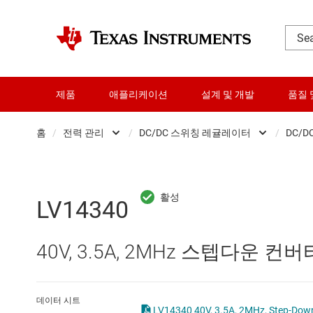
제품
애플리케이션
설계 및 개발
품질 
홈
/
전력 관리
/
DC/DC 스위칭 레귤레이터
/
DC/D
DLP 제품
AC/DC 스위칭 레귤레이
RF 및 마이크로파
DC/DC 스위칭 레귤레이
LV14340
다이 및 웨이퍼 서비스
DC/DC 전력 모듈
40V, 3.5A, 2MHz 스텝다운 컨버
데이터 컨버터
DDR 메모리 전원 IC
로직 및 전압 변환
LCD 및 OLED 디스플레
데이터 시트
LV14340 40V, 3.