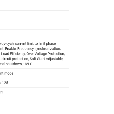
-by-cycle current limit to limit phase
ent, Enable, Frequency synchronization,
 Load Efficiency, Over Voltage Protection,
 circuit protection, Soft Start Adjustable,
mal shutdown, UVLO
ent mode
to 125
03