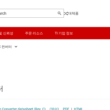
대체품
및 신뢰성
주문 리소스
TI 기업 정보
C 컨버터
터
DC/DC 컨버터
센서
Other power management
터
DC/DC 컨트롤러
스위치 및 멀티플렉서
PoE(Power Over Ethernet) 솔루션
오디오, 햅틱, 피에조
게이트 드라이버
터
인터페이스
고압측 스위치 및 컨트롤러
이 전원 및 드라이버
전력 관리
멀티 채널 IC(PMIC)
5A, 2MHz, Step-Down Converter datasheet (Rev. C)
(영어)
PDF
|
HTML