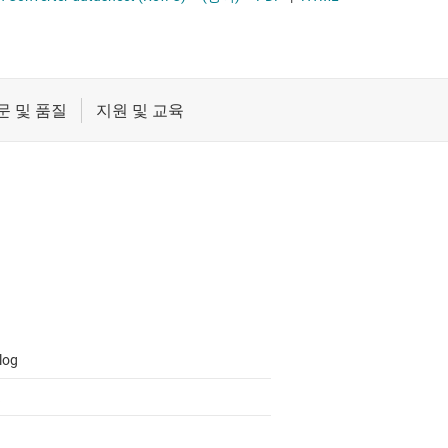
절연
무접점 릴레이
증폭기
부하 스위치
클록 및 타이밍
패시브 및 개별
log