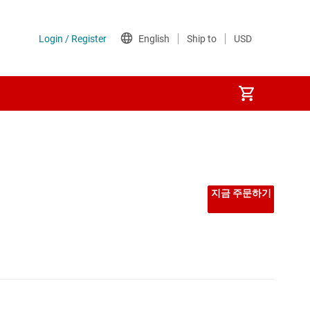
선형 및 저손실(LDO) 레귤레이터
시퀀서
지금 주문하기
저압측 스위치
전력계
전압 레퍼런스