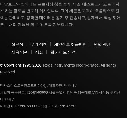
아날로그와 임베디드 프로세싱 칩을 설계, 제조, 테스트 그리고 판매까
지 하는 글로벌 반도체 회사입니다. TI의 제품은 고객이 효율적으로 전
력을 관리하고, 정확한 데이터를 감지 후 전송하고, 설계에서 핵심 제어
또는 처리 기능을 할 수 있도록 지원합니다.
접근성
쿠키 정책
개인정보 취급방침
영업 약관
사용 약관
상표
웹 사이트 의견
© Copyright 1995-
2026
Texas Instruments Incorporated. All rights
reserved.
텍사스인스트루먼트코리아(유) /
대표자명: 박중서 /
사업자 등록번호: 120-81-03090 서울특별시 강남구 영동대로 511 삼성동 무역센
타 31층 /
대표전화: 02-560-6800 /
고객센터: 070-766-32297