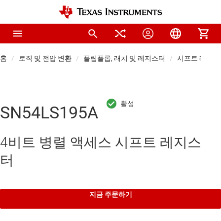
홈
로직 및 전압 변환
플립플롭, 래치 및 레지스터
시프트 레지스
SN54LS195A
4비트 병렬 액세스 시프트 레지스
터
지금 주문하기