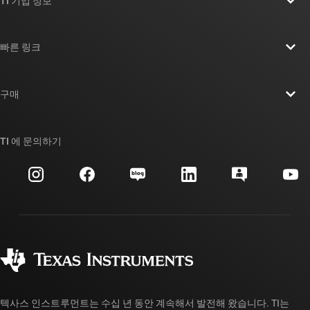
TI 기업 정보
TI 기업 정보 개요
빠른 링크
채용
연락처
뉴스룸
구매
TI E2E™ 설계 지원 포럼
우리의 이야기 | 칩을 만드는 사람들
TI API 제품군
대체품 검색
TI 에 문의하기
이벤트
myTI 회사 계정
고객 지원 센터
투자 관계
배송, 결제 및 세금
패키징
제조
주문 FAQ
품질 및 안정성
사회 공헌
공인 유통업체
myTI 계정 FAQ
텍사스 인스트루먼트는 수십 년 동안 계속해서 발전해 왔습니다. TI는