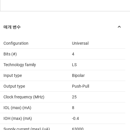
Configuration
Universal
Bits (#)
4
Technology family
LS
Input type
Bipolar
Output type
Push-Pull
Clock frequency (MHz)
25
IOL (max) (mA)
8
IOH (max) (mA)
-0.4
Supply current (max) (µA)
63000