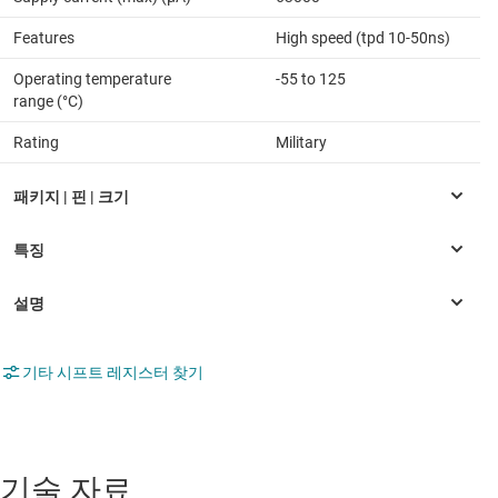
Features
High speed (tpd 10-50ns)
Operating temperature
-55 to 125
range (°C)
Rating
Military
기타 시프트 레지스터 찾기
기술 자료