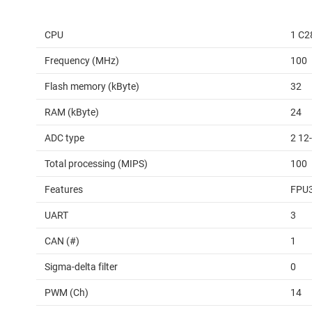
CPU
1 C2
Frequency (MHz)
100
Flash memory (kByte)
32
RAM (kByte)
24
ADC type
2 12
Total processing (MIPS)
100
Features
FPU
UART
3
CAN (#)
1
Sigma-delta filter
0
PWM (Ch)
14