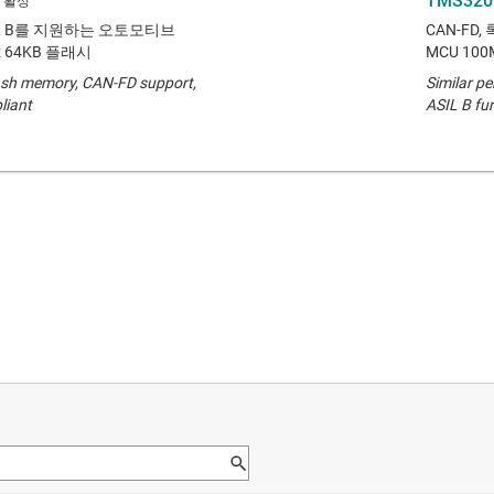
TMS320
ASIL B를 지원하는 오토모티브
CAN-FD
z 64KB 플래시
MCU 100
lash memory, CAN-FD support,
Similar p
liant
ASIL B fu