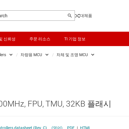
대체품
및 신뢰성
주문 리소스
TI 기업 정보
lers
/
차량용 MCU
/
차체 및 조명 MCU
Microcontrollers
센서
Low-power MCUs
차량용 파워트레인, 구역 
마이크로프로세서 및 DSP
스위치 및 멀티플렉서
범용 MCU
차체 및 조명 MCU
오디오, 햅틱, 피에조
센서 MCU
0MHz, FPU, TMU, 32KB 플래시
인터페이스
실시간 디지털 전원 MCU
전력 관리
실시간 모터 컨트롤 및 자동화 MCU
Real-Time Microcontrollers datasheet (Rev. C)
(영어)
PDF
|
HTML