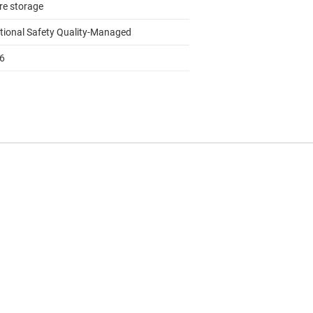
re storage
tional Safety Quality-Managed
16
to 125
motive
FSI, I2C, LIN, PMBUS, SCI, SPI
RTOS
ing point unit, Trigonometric math
lerator