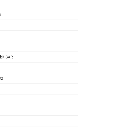
8
-bit SAR
32