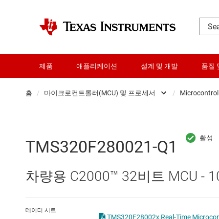
제품
애플리케이션
설계 및 개발
품질 
홈
/
마이크로컨트롤러(MCU) 및 프로세서
/
Microcontrol
DLP 제품
RF 및 마이크로파
TMS320F280021-Q1
다이 및 웨이퍼 서비스
차량용 C2000™ 32비트 MCU - 10
데이터 컨버터
로직 및 전압 변환
데이터 시트
TMS320F28002x 