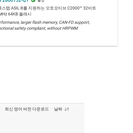
F2800152-Q1
, 록스텝 ASIL B를 지원하는 오토모티브 C2000™ 32비트
MHz 64KB 플래시
erformance, larger flash memory, CAN-FD support,
nctional safety compliant, without HRPWM