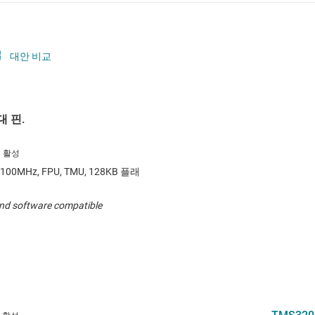
대안 비교
 핀.
00MHz, FPU, TMU, 128KB 플래
 and software compatible