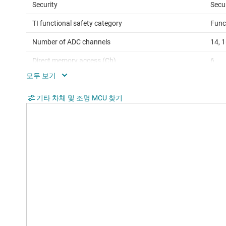
Security
Secu
TI functional safety category
Func
Number of ADC channels
14, 
Direct memory access (Ch)
6
SPI
2
QEP
기타 차체 및 조명 MCU 찾기
2
USB
No
Operating temperature range (°C)
-40 
Rating
Auto
Communication interface
CAN, 
Operating system
Free
Hardware accelerators
Float
acce