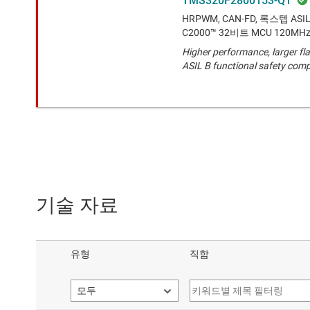
TMS320F2800153-Q1
HRPWM, CAN-FD, 록스텝 
C2000™ 32비트 MCU 120MH
Higher performance, larger f
ASIL B functional safety comp
기술 자료