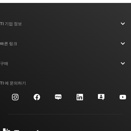
TI 기업 정보
TI 기업 정보 개요
빠른 링크
채용
연락처
뉴스룸
구매
TI E2E™ 설계 지원 포럼
우리의 이야기 | 칩을 만드는 사람들
TI API 제품군
대체품 검색
TI 에 문의하기
이벤트
myTI 회사 계정
고객 지원 센터
투자 관계
배송, 결제 및 세금
패키징
제조
주문 FAQ
품질 및 안정성
사회 공헌
공인 유통업체