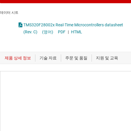
데이터 시트
TMS320F28002x Real-Time Microcontrollers datasheet
(Rev. C)
(영어)
PDF
|
HTML