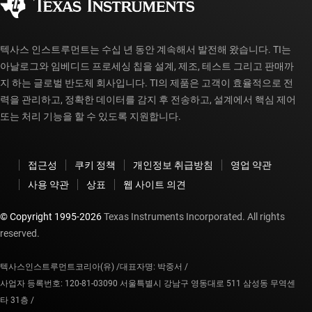
myTI 계정 FAQ
텍사스 인스트루먼트는 수십 년 동안 계속해서 발전해 왔습니다. TI는
아날로그와 임베디드 프로세싱 칩을 설계, 제조, 테스트 그리고 판매까
지 하는 글로벌 반도체 회사입니다. TI의 제품은 고객이 효율적으로 전
력을 관리하고, 정확한 데이터를 감지 후 전송하고, 설계에서 핵심 제어
또는 처리 기능을 할 수 있도록 지원합니다.
접근성
쿠키 정책
개인정보 취급방침
영업 약관
사용 약관
상표
웹 사이트 의견
© Copyright 1995-
2026
Texas Instruments Incorporated. All rights
reserved.
텍사스인스트루먼트코리아(유) /
대표자명: 박중서 /
사업자 등록번호: 120-81-03090 서울특별시 강남구 영동대로 511 삼성동 무역센
타 31층 /