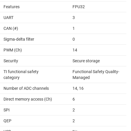
Features
FPU32
UART
3
CAN (#)
1
Sigma-delta filter
0
PWM (Ch)
14
Security
Secure storage
TI functional safety
Functional Safety Quality-
category
Managed
Number of ADC channels
14, 16
Direct memory access (Ch)
6
SPI
2
QEP
2