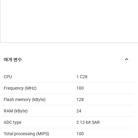
CPU
1 C28
Frequency (MHz)
100
Flash memory (kByte)
128
RAM (kByte)
24
ADC type
2 12-bit SAR
Total processing (MIPS)
100