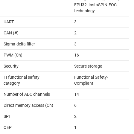
FPU32, InstaSPIN-FOC
technology
UART
3
CAN (#)
2
Sigma-delta filter
3
PWM (Ch)
16
Security
Secure storage
TI functional safety
Functional Safety-
category
Compliant
Number of ADC channels
14
Direct memory access (Ch)
6
SPI
2
QEP
1