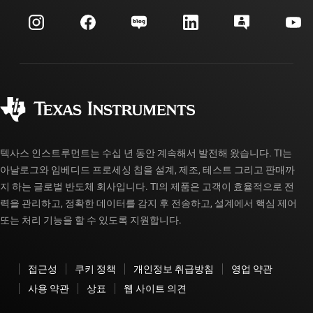
이벤트
myTI 회사 계정
고객 지원 센터
투자 관계
배송, 결제 및 세금
패키징
제조
주문 FAQ
품질 및 안정성
사회 공헌
공인 유통업체
myTI 계정 FAQ
텍사스 인스트루먼트는 수십 년 동안 계속해서 발전해 왔습니다. TI는
아날로그와 임베디드 프로세싱 칩을 설계, 제조, 테스트 그리고 판매까
지 하는 글로벌 반도체 회사입니다. TI의 제품은 고객이 효율적으로 전
력을 관리하고, 정확한 데이터를 감지 후 전송하고, 설계에서 핵심 제어
또는 처리 기능을 할 수 있도록 지원합니다.
접근성
쿠키 정책
개인정보 취급방침
영업 약관
사용 약관
상표
웹 사이트 의견