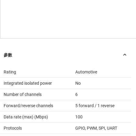
Rating
Automotive
Integrated isolated power
No
Number of channels
6
Forward/reverse channels
5 forward / 1 reverse
Data rate (max) (Mbps)
100
Protocols
GPIO, PWM, SPI, UART