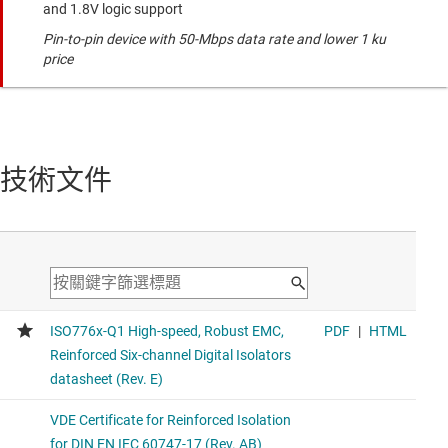
and 1.8V logic support
Pin-to-pin device with 50-Mbps data rate and lower 1 ku
price
技術文件