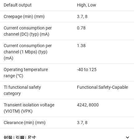
Default output
High, Low
Creepage (min) (mm)
3.7, 8
Current consumption per
0.78
channel (DC) (typ) (mA)
Current consumption per
1.38
channel (1 Mbps) (typ)
(mA)
Operating temperature
-40 to 125
range (°C)
TI functional safety
Functional Safety-Capable
category
Transient isolation voltage
4242, 8000
(VIOTM) (VPK)
Clearance (min) (mm)
3.7, 8