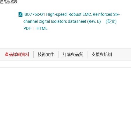
產品規格表
ISO776x-Q1 High-speed, Robust EMC, Reinforced Six-
channel Digital Isolators datasheet (Rev. E)
(英文)
PDF
|
HTML