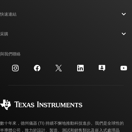
關於 TI 概覽
快速連結
人才招募
聯絡我們
新聞室
采購
TI E2E™ 設計支援論壇
我們的故事 | 晶片幕後
TI API 套件
交互參考搜索
與我們聯絡
活動
myTI 公司帳戶
客戶支援中心
投資人關系
運送、付款與稅金
封裝
製造
訂購 FAQ
品質與可靠性
企業公民
授權經銷商
myTI 帳戶常見問題解答
數十年來，德州儀器 (TI) 持續不懈地推動科技進步。我們是全球性的
半導體公司，致力於設計、製造、測試和銷售類比及嵌入式處理晶