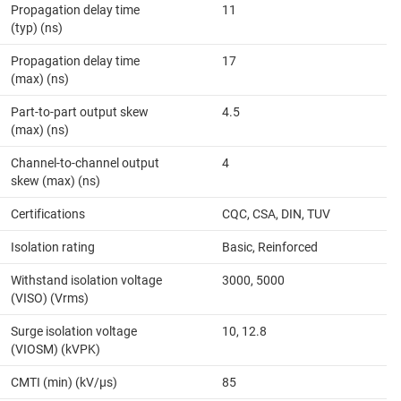
Propagation delay time
11
(typ) (ns)
Propagation delay time
17
(max) (ns)
Part-to-part output skew
4.5
(max) (ns)
Channel-to-channel output
4
skew (max) (ns)
Certifications
CQC, CSA, DIN, TUV
Isolation rating
Basic, Reinforced
Withstand isolation voltage
3000, 5000
(VISO) (Vrms)
Surge isolation voltage
10, 12.8
(VIOSM) (kVPK)
CMTI (min) (kV/µs)
85