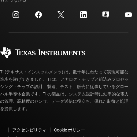
TI とつながる
イベント
myTI 法人アカウント
カスタマー・サポート・センター
投資家向け情報
配送、お支払い、および税金
パッケージ
製造
ご注文に関する FAQ
品質と信頼性
コーポレート・シティズンシップ
販売特約店
myTI アカウントの FAQ
TI (テキサス・インスツルメンツ) は、数十年にわたって実現可能な
進歩を遂げてきました。TI は、アナログ・チップと組込みプロセッ
シング・チップの設計、製造、テスト、販売に従事しているグロー
バル半導体企業です。TI の製品は、システム設計時に効率的な電力
の管理、高精度のセンサ、データ送信に役立ち、優れた制御と処理
を提供します。
アクセシビリティ
Cookie ポリシー