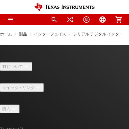
ホーム
製品
インターフェイス
シリアル デジタル インターフェイス
TI について
TI の概要
クイック・リンク
採用情報
お問い合わせ
ニュース
購入
TI E2E™ 設計サポート・フォーラム
ストーリー | チップ開発の舞台裏
TI API スイート
クロスリファレンス検索